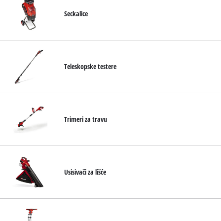
Seckalice
Teleskopske testere
Trimeri za travu
Usisivači za lišće