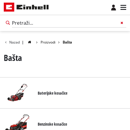
Nazad
|
Proizvodi
Bašta
Bašta
Baterijske kosačice
Српски
SR
Српски
Benzinske kosačice