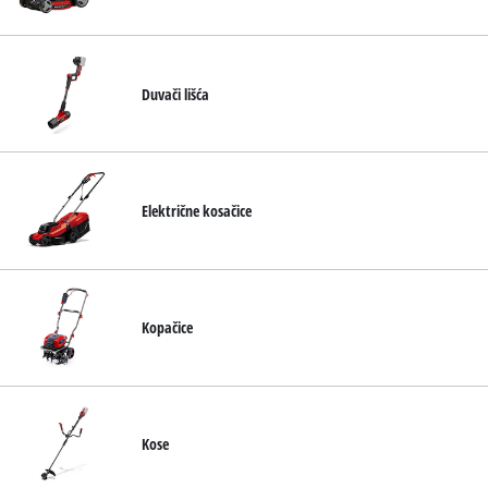
English
Duvači lišća
Električne kosačice
Kopačice
Kose