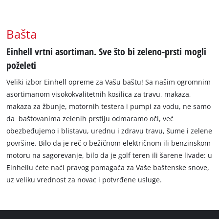
Bašta
Einhell vrtni asortiman. Sve što bi zeleno-prsti mogli
poželeti
Veliki izbor Einhell opreme za Vašu baštu! Sa našim ogromnim
asortimanom visokokvalitetnih kosilica za travu, makaza,
makaza za žbunje, motornih testera i pumpi za vodu, ne samo
da baštovanima zelenih prstiju odmaramo oči, već
obezbeđujemo i blistavu, urednu i zdravu travu, šume i zelene
površine. Bilo da je reč o bežičnom električnom ili benzinskom
motoru na sagorevanje, bilo da je golf teren ili šarene livade: u
Einhellu ćete naći pravog pomagača za Vaše baštenske snove,
uz veliku vrednost za novac i potvrđene usluge.