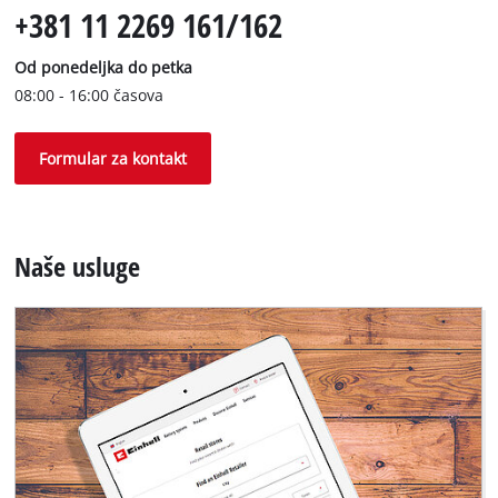
+381 11 2269 161/162
Od ponedeljkа do petkа
08:00 - 16:00 čаsovа
Formulаr zа kontаkt
Naše usluge