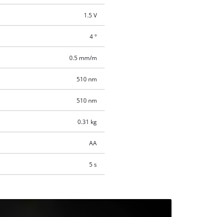
1.5 V
4 °
0.5 mm/m
510 nm
510 nm
0.31 kg
AA
5 s