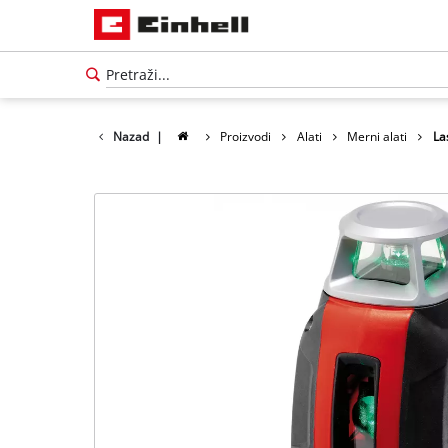
Nazad
|
Proizvodi
Alati
Merni alati
La
Српски
SR
Српски