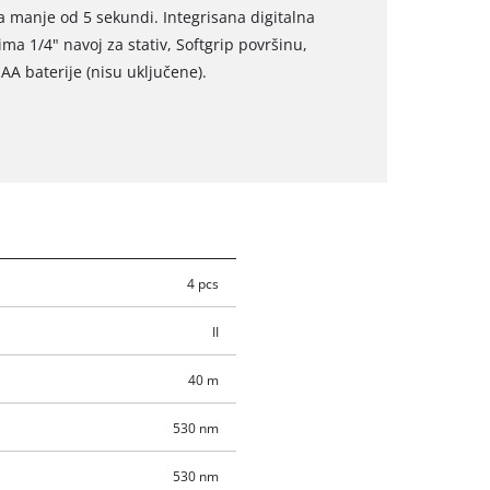
a manje od 5 sekundi. Integrisana digitalna
ima 1/4" navoj za stativ, Softgrip površinu,
AA baterije (nisu uključene).
4 pcs
II
40 m
530 nm
530 nm