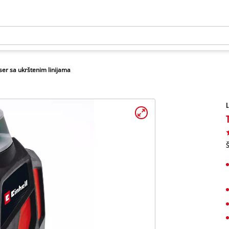
ser sa ukrštenim linijama
L
Š