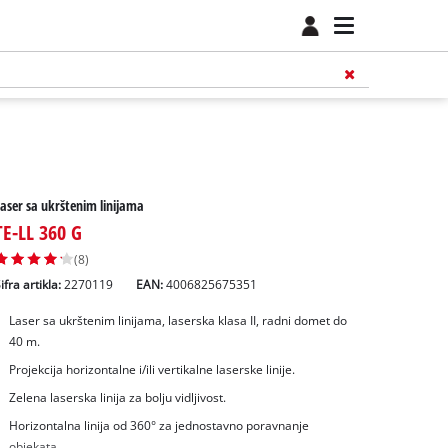
aser sa ukrštenim linijama
TE-LL 360 G
(8)
ifra artikla:
2270119
EAN:
4006825675351
Laser sa ukrštenim linijama, laserska klasa II, radni domet do
40 m.
Projekcija horizontalne i/ili vertikalne laserske linije.
Zelena laserska linija za bolju vidljivost.
Horizontalna linija od 360° za jednostavno poravnanje
objekata.