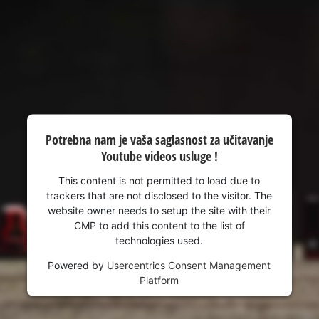
visitor. The website owner needs to setup
the site with their CMP to add this content
to the list of technologies used.
Powered by
Usercentrics Consent
Management Platform
Potrebna nam je vaša saglasnost za učitavanje
Youtube videos usluge !
This content is not permitted to load due to
trackers that are not disclosed to the visitor. The
website owner needs to setup the site with their
CMP to add this content to the list of
technologies used.
Powered by
Usercentrics Consent Management
Platform