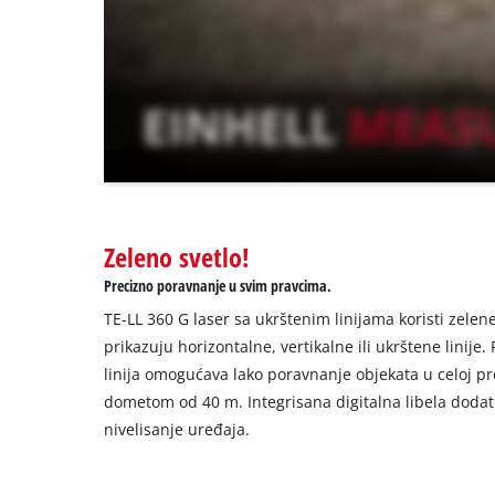
not
disclosed
to
the
visitor.
The
website
owner
needs
to
Zeleno svetlo!
setup
the
Precizno poravnanje u svim pravcima.
site
TE-LL 360 G laser sa ukrštenim linijama koristi zelene
with
their
prikazuju horizontalne, vertikalne ili ukrštene linije
CMP
linija omogućava lako poravnanje objekata u celoj pr
to
dometom od 40 m. Integrisana digitalna libela dodat
add
nivelisanje uređaja.
this
content
to