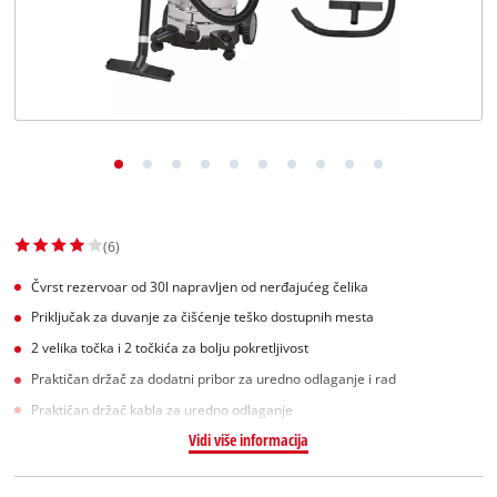
English
(6)
Čvrst rezervoar od 30l napravljen od nerđajućeg čelika
Priključak za duvanje za čišćenje teško dostupnih mesta
2 velika točka i 2 točkića za bolju pokretljivost
Praktičan držač za dodatni pribor za uredno odlaganje i rad
Praktičan držač kabla za uredno odlaganje
Vidi više informacija