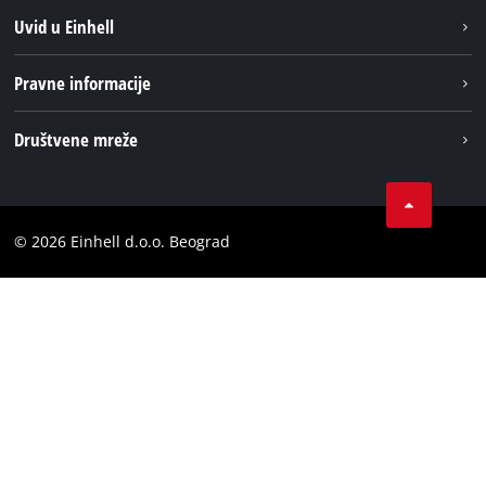
Održivost
Uvid u Einhell
Baterijski sistem
O nаmа
Pravne informacije
Usluge
Einhell globаlno
Impresum
Društvene mreže
Privatnost podataka
Tik Tok
Kontakt
Instagram
Usaglašenost
© 2026 Einhell d.o.o. Beograd
Facebook
YouTube
LinkedIn