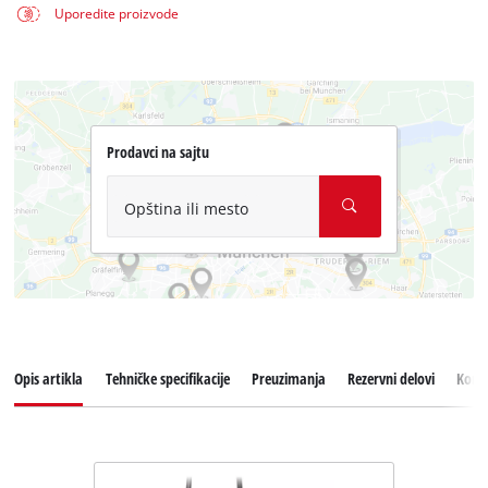
Uporedite proizvode
Prodavci na sajtu
Opština ili mesto
Opis artikla
Tehničke specifikacije
Preuzimanja
Rezervni delovi
Koris