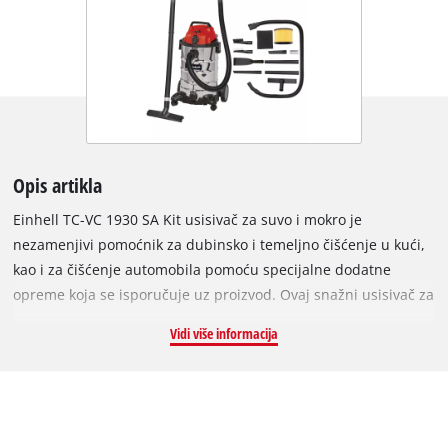
Opis artikla
Einhell TC-VC 1930 SA Kit usisivač za suvo i mokro je
nezamenjivi pomoćnik za dubinsko i temeljno čišćenje u kući,
kao i za čišćenje automobila pomoću specijalne dodatne
opreme koja se isporučuje uz proizvod. Ovaj snažni usisivač za
suvo i mokro od 1.500 W pruža dobru uslugu pri pažljivom
Vidi više informacija
čišćenju svih vrsta površina koje nisu osetljive na vodu. Za
razliku od standardnih tehnika uvlačenja i brisanja, ovaj
usisivač za suvo i mokro pruža dubinsko i temeljno čišćenje i
idealan je dodatak standardnim uređajima za čišćenje doma
kada je potrebno uklanjanje upornih i skorelih nečistoća.