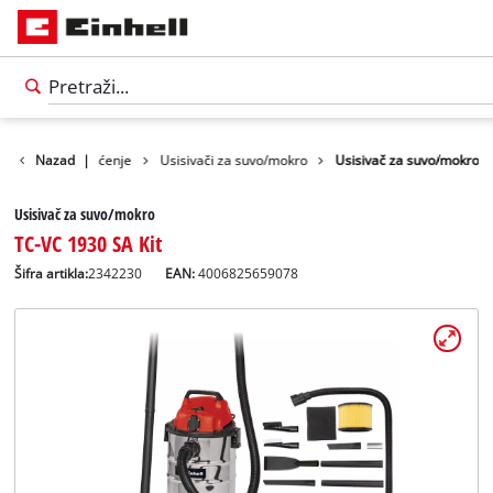
Uređaji za čišćenje
Nazad
|
Usisivači za suvo/mokro
Usisivač za suvo/mokro
Usisivač za suvo/mokro
TC-VC 1930 SA Kit
Šifra artikla:
2342230
EAN:
4006825659078
Српски
SR
Српски