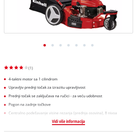
English
(1)
4-taktni motor sa 1 cilindrom
Upravljiv prednji točak za izrazitu upravljivost
Prednji točak se zaključava na ručici - za veću udobnost
Pogon na zadnje točkove
Centralno podešavanje visine rezanja (prednja osovina), 8 nivoa
Vidi više informacija