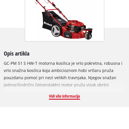
Opis artikla
GC-PM 51 S HW-T motorna kosilica je vrlo pokretna, robusna i
vrlo snažna kosilica koja ambicioznom hobi vrtlaru pruža
pouzdanu pomoć pri nezi velikih travnjaka. Njegov snažan
jednocilindrični četvorotaktni motor pruža visok obrtni
momenat za brzo savladavanje čak i gustog, visokog rastinja.
Vidi više informacija
Pogon na zadnjim točkovima osigurava kontinualno
napredovanje i olakšava košenje velikih površina. Za laku i
individualnu selekciju visine košenja ova kosilica ima
centralno podešavanje visine rezanja na 8 nivoa. Kabl startera
se lako može dosegnuti na ergonomskoj dugoj dršci, koja je