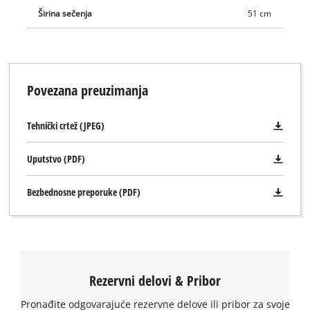
Širina sečenja
51 cm
travnjacima do 1.800 m².
Povezana preuzimanja
Tehnički crtež (JPEG)
Uputstvo (PDF)
Bezbednosne preporuke (PDF)
Potrebna nam je vaša saglasnost za
učitavanje Google Maps usluge !
This content is not permitted to load due
to trackers that are not disclosed to the
Rezervni delovi & Pribor
visitor. The website owner needs to setup
the site with their CMP to add this content
Pronađite odgovarajuće rezervne delove ili pribor za svoje