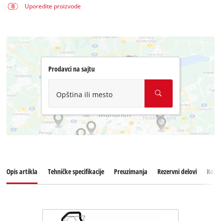
Uporedite proizvode
Prodavci na sajtu
Opština ili mesto
Opis artikla
Tehničke specifikacije
Preuzimanja
Rezervni delovi
Koris