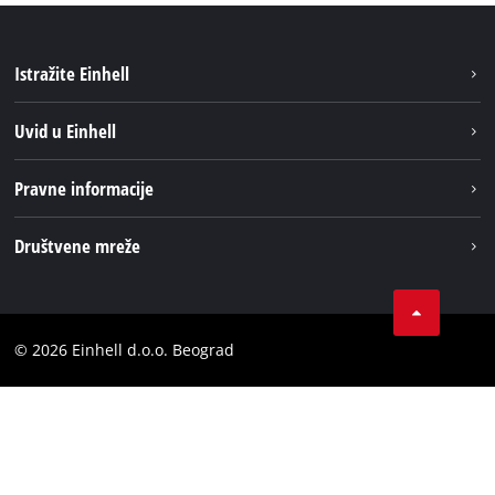
Istražite Einhell
Održivost
Uvid u Einhell
Baterijski sistem
O nаmа
Pravne informacije
Usluge
Einhell globаlno
Impresum
Društvene mreže
Privatnost podataka
Tik Tok
Kontakt
Instagram
Usaglašenost
© 2026 Einhell d.o.o. Beograd
Facebook
YouTube
LinkedIn