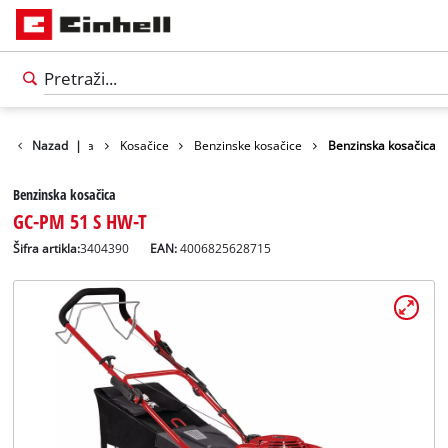
oizvodi
Nazad
Bašta
|
Kosačice
Benzinske kosačice
Benzinska kosačica
Benzinska kosačica
GC-PM 51 S HW-T
Šifra artikla:
3404390
EAN:
4006825628715
Српски
SR
Српски