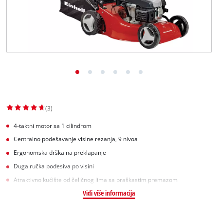
English
(3)
4-taktni motor sa 1 cilindrom
Centralno podešavanje visine rezanja, 9 nivoa
Ergonomska drška na preklapanje
Duga ručka podesiva po visini
Atraktivno kućište od čeličnog lima sa praškastim premazom
Vidi više informacija