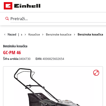
oizvodi
Nazad
Bašta
|
Kosačice
Benzinske kosačice
Benzinska kosačica
Benzinska kosačica
GC-PM 46
Šifra artikla:
3404730
EAN:
4006825602654
Српски
SR
Српски