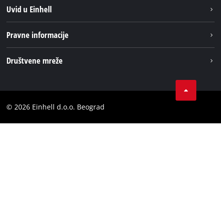
Održivost
Uvid u Einhell
Baterijski sistem
O nаmа
Pravne informacije
Usluge
Einhell globаlno
Impresum
Društvene mreže
Privatnost podataka
Tik Tok
Kontakt
Instagram
Usaglašenost
© 2026 Einhell d.o.o. Beograd
Facebook
YouTube
LinkedIn