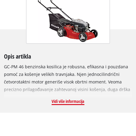
Opis artikla
GC-PM 46 benzinska kosilica je robusna, efikasna i pouzdana
pomoć za košenje velikih travnjaka. Njen jednocilindrični
četvorotaktni motor generiše visok obrtni moment. Veoma
precizno prilagođavanje zahtevanoj visini košenja, duga drška
je podesiva po visini i omogućuje dobru adaptaciju visini
Vidi više informacija
korisnika, takođe, može se uskladištiti na minimalnom
prostoru. Kabl startera se može lako dosegnuti na dugačkoj
ručici za lako pokretanje. Njegovo dugotrajno kućište je
izrađeno od atraktivnog čeličnog lima obloženog prahom.
Zahvaljujući indikatoru napunjenosti može se videti kada je