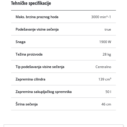
Tehničke specifikacije
vreme da ispraznite korpu. GC-PM 46 se preporučuje za
travnjake do 1.200 m²
Maks. brzina praznog hoda
3000 min^-1
Podešavanje visine sečenja
true
Snaga
1900 W
Težina proizvoda
28 kg
Tip podešavanja visine sečenja
Centralno
Zapremina cilindra
139 cm³
Zapremina sakupljačkog spremnika
50 l
Širina sečenja
46 cm