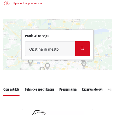
Uporedite proizvode
Prodavci na sajtu
Opština ili mesto
Opis artikla
Tehničke specifikacije
Preuzimanja
Rezervni delovi
Koris