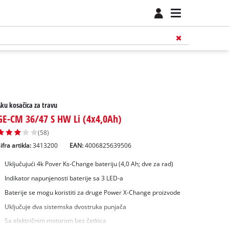
ku kosačica za travu
GE-CM 36/47 S HW Li (4x4,0Ah)
(58)
ifra artikla:
3413200
EAN:
4006825639506
Uključujući 4k Pover Ks-Change bateriju (4,0 Ah; dve za rad)
Indikator napunjenosti baterije sa 3 LED-a
Baterije se mogu koristiti za druge Power X-Change proizvode
Uključuje dva sistemska dvostruka punjača
Sa električnim motorom bez četkica