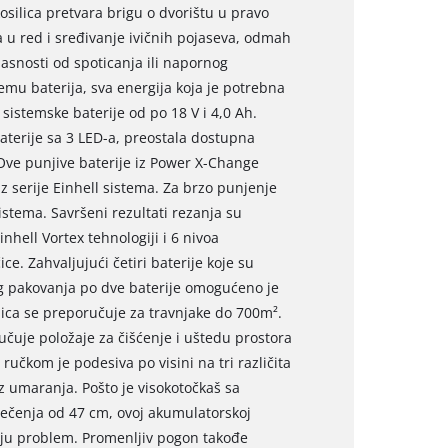
silica pretvara brigu o dvorištu u pravo
 u red i sređivanje ivičnih pojaseva, odmah
asnosti od spoticanja ili napornog
emu baterija, sva energija koja je potrebna
istemske baterije od po 18 V i 4,0 Ah.
aterije sa 3 LED-a, preostala dostupna
 Ove punjive baterije iz Power X-Change
iz serije Einhell sistema. Za brzo punjenje
stema. Savršeni rezultati rezanja su
hell Vortex tehnologiji i 6 nivoa
. Zahvaljujući četiri baterije koje su
og pakovanja po dve baterije omogućeno je
ica se preporučuje za travnjake do 700m².
jučuje položaje za čišćenje i uštedu prostora
učkom je podesiva po visini na tri različita
 umaranja. Pošto je visokotočkaš sa
sečenja od 47 cm, ovoj akumulatorskoj
jaju problem. Promenljiv pogon takođe