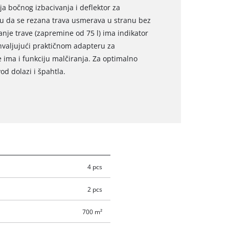
a bočnog izbacivanja i deflektor za
ju da se rezana trava usmerava u stranu bez
nje trave (zapremine od 75 l) ima indikator
ahvaljujući praktičnom adapteru za
 ima i funkciju malčiranja. Za optimalno
od dolazi i špahtla.
4 pcs
2 pcs
700 m²