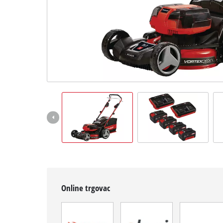
English
Online trgovac