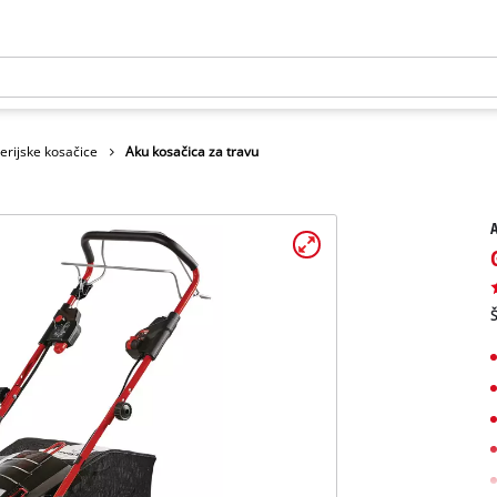
erijske kosačice
Aku kosačica za travu
A
Š