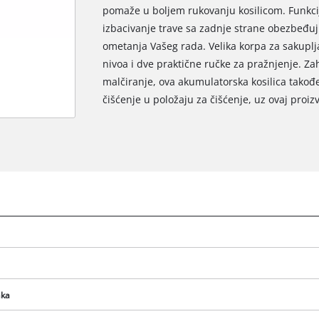
pomaže u boljem rukovanju kosilicom. Funkcij
izbacivanje trave sa zadnje strane obezbeđu
ometanja Vašeg rada. Velika korpa za sakuplja
nivoa i dve praktične ručke za pražnjenje. Z
malčiranje, ova akumulatorska kosilica takođe
čišćenje u položaju za čišćenje, uz ovaj proizv
Potrebna nam je vaša saglasnost za
učitavanje Google Maps usluge !
This content is not permitted to load due
aka
to trackers that are not disclosed to the