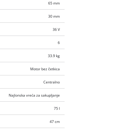
65 mm
30 mm
36 V
6
33.9 kg
Motor bez četkica
Centralno
Najlonska vreća za sakupljanje
75 l
47 cm