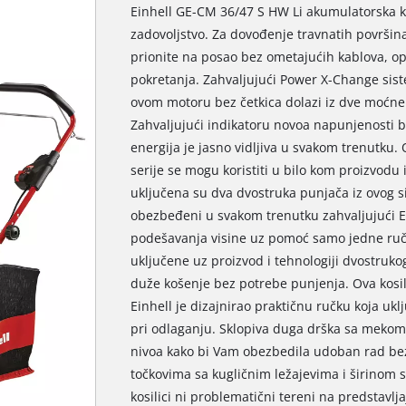
Einhell GE-CM 36/47 S HW Li akumulatorska ko
zadovoljstvo. Za dovođenje travnatih površina
prionite na posao bez ometajućih kablova, op
pokretanja. Zahvaljujući Power X-Change sist
ovom motoru bez četkica dolazi iz dve moćne s
Zahvaljujući indikatoru novoa napunjenosti b
energija je jasno vidljiva u svakom trenutku.
serije se mogu koristiti u bilo kom proizvodu 
uključena su dva dvostruka punjača iz ovog si
obezbeđeni u svakom trenutku zahvaljujući Ein
podešavanja visine uz pomoć samo jedne ručice
uključene uz proizvod i tehnologiji dvostruk
duže košenje bez potrebe punjenja. Ova kosil
Einhell je dizajnirao praktičnu ručku koja ukl
pri odlaganju. Sklopiva duga drška sa mekom r
nivoa kako bi Vam obezbedila udoban rad bez
točkovima sa kugličnim ležajevima i širinom 
kosilici ni problematični tereni na predstavl