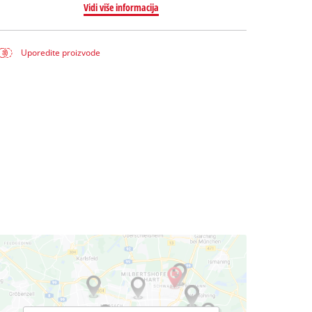
Vidi više informacija
Uporedite proizvode