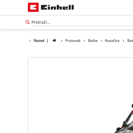
Nazad
|
Proizvodi
Bašta
Kosačice
Bat
Српски
SR
Српски