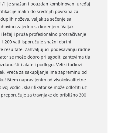
231/1 je snažan i pouzdan kombinovani uređaj
rifikacije malih do srednjih površina za
 duplih noževa, valjak za sečenje sa
ahovinu zajedno sa korenjem. Valjak
 ležaj i pruža profesionalno prozračivanje
 1.200 vati isporučuje snažni obrtni
e rezultate. Zahvaljujući podešavanju radne
ikator se može dobro prilagoditi zahtevima tla
dano štiti alate i podlogu. Veliki točkovi
njak. Vreća za sakupljanje ima zapreminu od
 kućištem napravljenim od visokokvalitetne
ivoj vođici, skarifikator se može odložiti uz
preporučuje za travnjake do približno 300