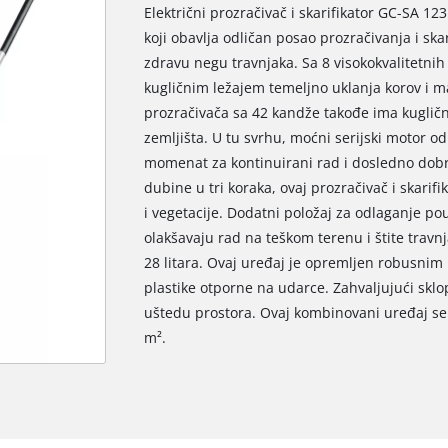
Električni prozračivač i skarifikator GC-SA 1
koji obavlja odličan posao prozračivanja i ska
zdravu negu travnjaka. Sa 8 visokokvalitetnih
kugličnim ležajem temeljno uklanja korov i m
prozračivača sa 42 kandže takođe ima kuglični
zemljišta. U tu svrhu, moćni serijski motor od
momenat za kontinuirani rad i dosledno dobr
dubine u tri koraka, ovaj prozračivač i skarif
i vegetacije. Dodatni položaj za odlaganje pouz
olakšavaju rad na teškom terenu i štite trav
28 litara. Ovaj uređaj je opremljen robusnim
plastike otporne na udarce. Zahvaljujući sklop
uštedu prostora. Ovaj kombinovani uređaj se 
m².
Potrebna nam je vaša saglasnost za