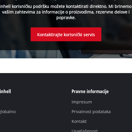
inhell korisničku podršku možete kontaktirati direktno. Mi brinemo
vašim zahtevima za informacije o proizvodima, rezervne delove i
popravke.
Kontaktirajte korisnički servis
inhell
Pravne informacije
Impresum
globаlno
Privatnost podataka
Kontakt
Usaglašenost