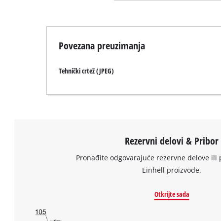
Povezana preuzimanja
Tehnički crtež (JPEG)
Rezervni delovi & Pribor
Pronađite odgovarajuće rezervne delove ili 
Einhell proizvode.
Otkrijte sada