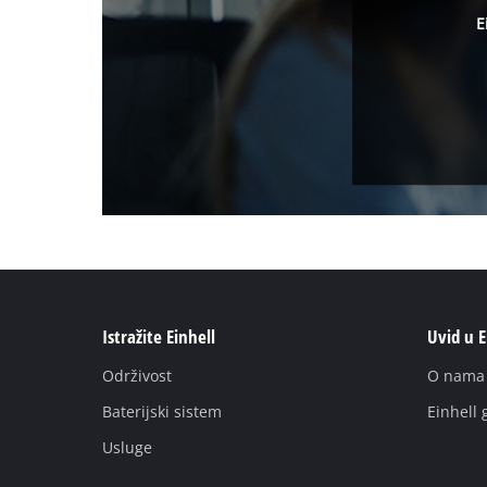
E
Istražite Einhell
Uvid u E
Održivost
O nаmа
Baterijski sistem
Einhell 
Usluge