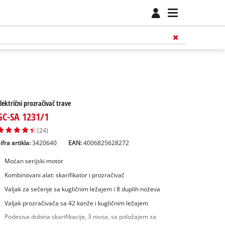
lektrični prozračivač trave
GC-SA 1231/1
(24)
ifra artikla:
3420640
EAN:
4006825628272
Moćan serijski motor
Kombinovani alat: skarifikator i prozračivač
Valjak za sečenje sa kugličnim ležajem i 8 duplih noževa
Valjak prozračivača sa 42 kanže i kugličnim ležajem
Podesiva dubina skarifikacije, 3 nivoa, sa položajem za