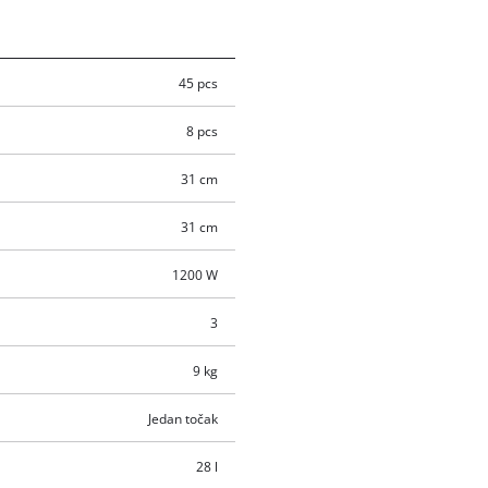
45 pcs
8 pcs
31 cm
31 cm
1200 W
3
9 kg
Jedan točak
28 l