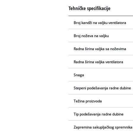
Tehničke specifikacije
Broj kandži na valjku ventilatora
Broj noževa na valjku
Radna širina valjka sa noževima
Radna širina valjka ventilatora
Snaga
Stepeni podešavanja radne dubine
Težina proizvoda
Tip podešavanja radne dubine
Zapremina sakupljačkog spremnika