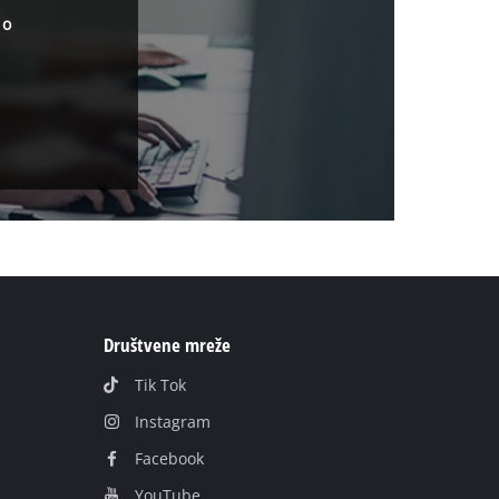
 o
Društvene mreže
Tik Tok
Instagram
Facebook
YouTube