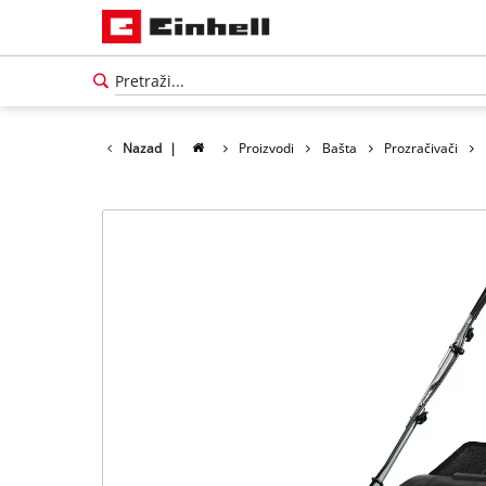
Nazad
|
Proizvodi
Bašta
Prozračivači
Српски
SR
Српски