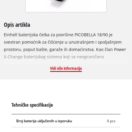
Opis artikla
Einhell baterijska četka za površine PICOBELLA 18/90 je
svestran pomoćnik za čišćenje u unutrašnjem i spoljašnjem
prostoru, poput bašte, garaže ili domaćinstva. Kao član Power
X-Change baterijskog sistema koji se neograničeno
međusobno kombinuje, svaka baterija iz sistema može se
Vidi više informacija
koristiti sa ovom bežičnom četkom za čišćenje. Opremljena je
dvostepenim podešavanjem brzine obrtaja, kako bi rad bio
prilagođen materijalu i nameni. Da bi mokro čišćenje bilo
moguće, uređaj ima poklopac baterije sa zaptivnim prstenom
prema IPX4 klasi zaštite od vode. Time je Power X-Change
Tehničke specifikacije
baterija optimalno zaštićena od prskanja vode. Četka koja se
koristi može se dodatno opremiti uklonjivim poklopcem protiv
Broj baterija uključenih u isporuku
0 pcs
prskanja sa gumenom ivicom. Tako ste tokom čišćenja
rotirajućom četkom zaštićeni od vode i prljavštine koja prska.