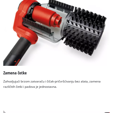
Zamena četke
Zahvaljujući brzom zatvaraču i čičak-pričvršćivanju bez alata, zamena
različitih četki i padova je jednostavna.
Potrebna nam je vaša saglasnost za
učitavanje Google Maps usluge !