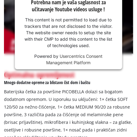
Potrebna nam je vaša saglasnost za
nam je
učitavanje Youtube videos usluge !
vaša
saglasnost
This content is not permitted to load due to
za
trackers that are not disclosed to the visitor.
učitavanje
The website owner needs to setup the site
Youtube
with their CMP to add this content to the list
of technologies used.
usluge !
Powered by
Usercentrics Consent
This
Management Platform
content
is
Optimalna opremljenost
not
Mnogo dodatne opreme za blistavo čist dom i baštu
permitted
to
Baterijska četka za površine PICOBELLA dolazi sa bogatom
load
dodatnom opremom. U isporuku su uključeni: 1× četka SOFT
due
120/50 za nežno čišćenje, 1× četka MEDIUM 90/20 za robusne
to
površine, 3 različita pada za čišćenje od melaminske pene
trackers
that
(brisac prljavštine), mikrofibera i kuhinjskog vlakna – za glatke,
are
osetljive i robusne površine, 1× nosač pada i praktičan zidni
not