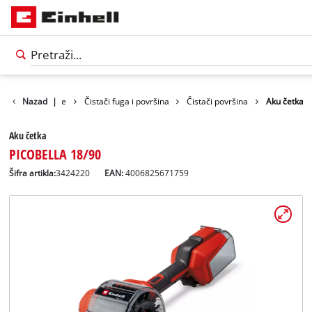
ređaji za čišćenje
Nazad
|
Čistači fuga i površina
Čistači površina
Aku četka
Aku četka
PICOBELLA 18/90
Šifra artikla:
3424220
EAN:
4006825671759
Српски
SR
Српски