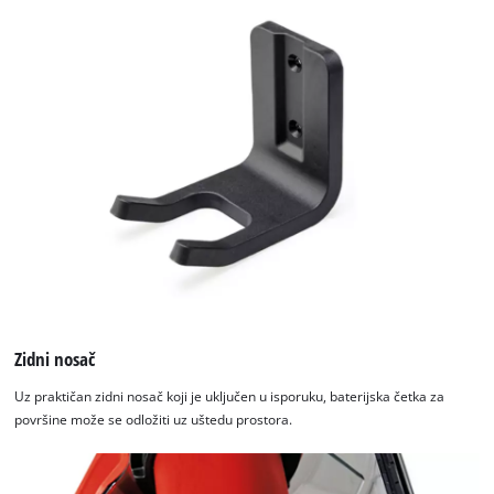
list
of
technologies
used.
Powered
by
Usercentrics
Consent
Management
Platform
Zidni nosač
Uz praktičan zidni nosač koji je uključen u isporuku, baterijska četka za
površine može se odložiti uz uštedu prostora.