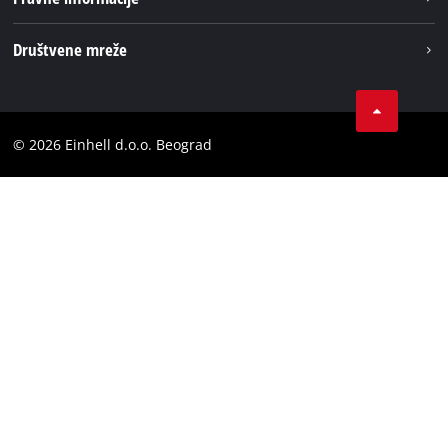
Einhell globаlno
Impresum
Društvene mreže
Privatnost podataka
Tik Tok
Kontakt
Instagram
Usaglašenost
© 2026 Einhell d.o.o. Beograd
Facebook
YouTube
LinkedIn