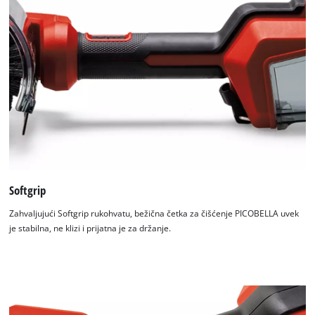
This content is not permitted to load due
to trackers that are not disclosed to the
visitor. The website owner needs to setup
the site with their CMP to add this content
to the list of technologies used.
Powered by
Usercentrics Consent
Management Platform
Softgrip
Zahvaljujući Softgrip rukohvatu, bežična četka za čišćenje PICOBELLA uvek
je stabilna, ne klizi i prijatna je za držanje.