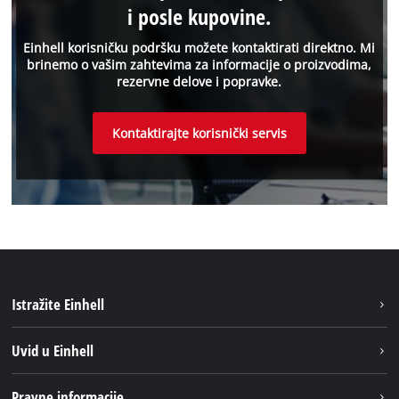
i posle kupovine.
Einhell korisničku podršku možete kontaktirati direktno. Mi
brinemo o vašim zahtevima za informacije o proizvodima,
rezervne delove i popravke.
Kontaktirajte korisnički servis
Istražite Einhell
Održivost
Uvid u Einhell
Baterijski sistem
O nаmа
Pravne informacije
Usluge