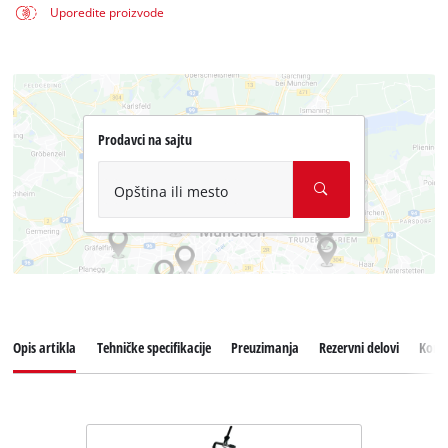
Uporedite proizvode
Prodavci na sajtu
Opština ili mesto
Opis artikla
Tehničke specifikacije
Preuzimanja
Rezervni delovi
Koris