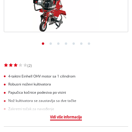
English
(2)
4-taktni Einhell OHV motor sa 1 cilindrom
Robusni noževi kultivatora
Papučica kočnice podesiva po visini
Nož kultivatora se zaustavlja sa dve tačke
Zakretni točak za navođenje
Vidi više informacija