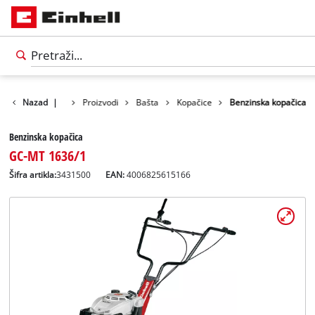
Nazad
|
Proizvodi
Bašta
Kopačice
Benzinska kopačica
Benzinska kopačica
GC-MT 1636/1
Šifra artikla:
3431500
EAN:
4006825615166
Српски
SR
Српски