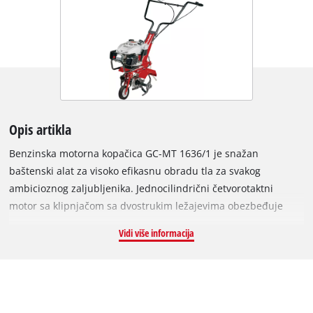
Opis artikla
Benzinska motorna kopačica GC-MT 1636/1 je snažan
baštenski alat za visoko efikasnu obradu tla za svakog
ambicioznog zaljubljenika. Jednocilindrični četvorotaktni
motor sa klipnjačom sa dvostrukim ležajevima obezbeđuje
jake radne performanse i tihi rad. Robusni noževi za kopanje
Vidi više informacija
omogućuju brz radni učinak čak i na čvrstom tlu. Kočna
papučica za podešavanje visine ovog rotacionog kultivatora
omogućuje jednostavno i brzo podešavanje potrebne radne
dubine. Za bezbedan rad, uređaj je opremljen blokadom
noževa. Čim se prekidač oslobodi, sigurnosni prekidač odmah