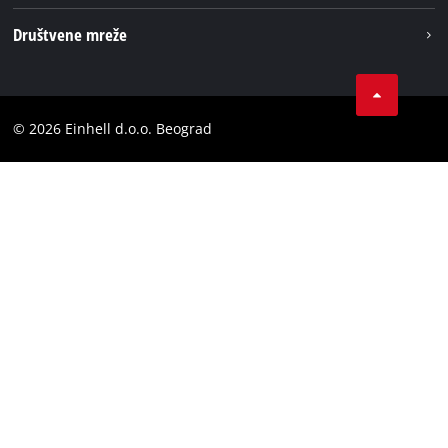
Einhell globаlno
Impresum
Društvene mreže
Privatnost podataka
Tik Tok
Kontakt
Instagram
Usaglašenost
© 2026 Einhell d.o.o. Beograd
Facebook
YouTube
LinkedIn