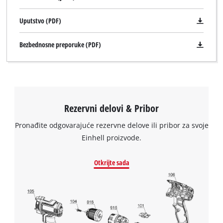
Uputstvo (PDF)
Bezbednosne preporuke (PDF)
Potrebna nam je vaša saglasnost za
Rezervni delovi & Pribor
učitavanje Google Maps usluge !
Pronađite odgovarajuće rezervne delove ili pribor za svoje
This content is not permitted to load due
to trackers that are not disclosed to the
Einhell proizvode.
visitor. The website owner needs to setup
the site with their CMP to add this content
Otkrijte sada
to the list of technologies used.
Powered by
Usercentrics Consent
Management Platform