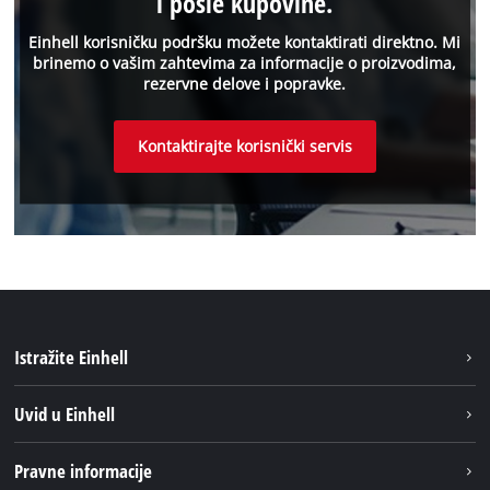
i posle kupovine.
Einhell korisničku podršku možete kontaktirati direktno. Mi
brinemo o vašim zahtevima za informacije o proizvodima,
rezervne delove i popravke.
Kontaktirajte korisnički servis
Istražite Einhell
Održivost
Uvid u Einhell
Baterijski sistem
O nаmа
Pravne informacije
Usluge