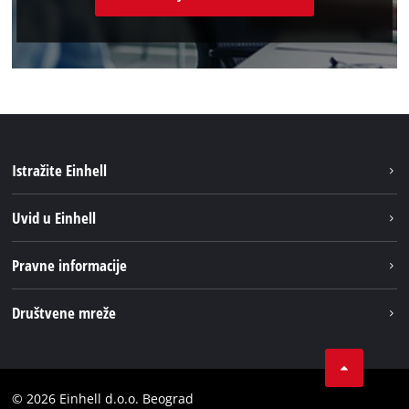
Istražite Einhell
Održivost
Uvid u Einhell
Baterijski sistem
O nаmа
Pravne informacije
Usluge
Einhell globаlno
Impresum
Društvene mreže
Privatnost podataka
Tik Tok
Kontakt
Instagram
Usaglašenost
© 2026 Einhell d.o.o. Beograd
Facebook