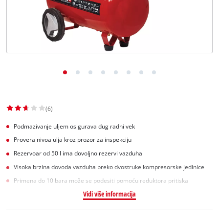
English
(6)
Podmazivanje uljem osigurava dug radni vek
Provera nivoa ulja kroz prozor za inspekciju
Rezervoar od 50 l ima dovoljno rezervi vazduha
Visoka brzina dovoda vazduha preko dvostruke kompresorske jedinice
Primena do 10 bara može se podesiti pomoću reduktora pritiska
Vidi više informacija