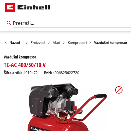
Nazad
|
Proizvodi
Alati
Kompresori
Vazdušni kompresor
Vazdušni kompresor
TE-AC 400/50/10 V
Šifra artikla:
4010472
EAN:
4006825622720
Српски
SR
Српски