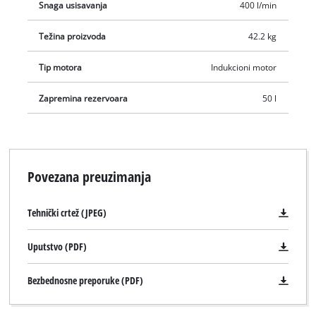
Snaga usisavanja
400 l/min
Težina proizvoda
42.2 kg
Tip motora
Indukcioni motor
Zapremina rezervoara
50 l
Povezana preuzimanja
Tehnički crtež (JPEG)
Uputstvo (PDF)
Potrebna nam je vaša saglasnost za
Bezbednosne preporuke (PDF)
učitavanje Google Maps usluge !
This content is not permitted to load due