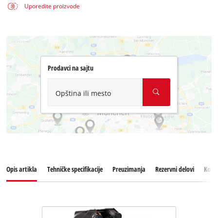
Uporedite proizvode
Prodavci na sajtu
Opština ili mesto
Opis artikla
Tehničke specifikacije
Preuzimanja
Rezervni delovi
Koris