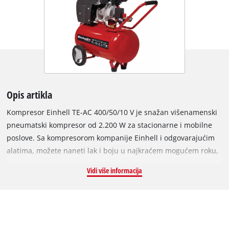
Opis artikla
Kompresor Einhell TE-AC 400/50/10 V je snažan višenamenski
pneumatski kompresor od 2.200 W za stacionarne i mobilne
poslove. Sa kompresorom kompanije Einhell i odgovarajućim
alatima, možete naneti lak i boju u najkraćem mogućem roku,
naneti zaštitu na drvo precizno, napumpati gume, lopte i
Vidi više informacija
vazdušne dušeke, izvršiti pranje ili peskarenje u radnom
okruženju. Maksimalni radni pritisak je 10 bara i može se
individualno podesiti za čitav niz primena. Einhell kompresor
ima brzinu usisavanja od 400 litara u minuti i visoku brzinu
dovoda vazduha zahvaljujući dvostrukoj kompresorskoj