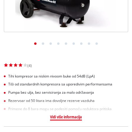
English
(4)
Tihi kompresor sa niskim nivoom buke od 54dB (LpA)
Tiši od standardnih kompresora sa uporedivim performansama
Pumpa bez ulja, bez servisiranja za malo održavanja
Rezervoar od 50 litara ima dovoljne rezerve vazduha
Primene do 8 bara mogu se podesiti pomoću reduktora pritiska
Vidi više informacija