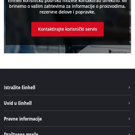
Einhell korisničku podršku možete kontaktirati direktno. Mi
brinemo o vašim zahtevima za informacije o proizvodima,
rezervne delove i popravke.
Kontaktirajte korisnički servis
Istražite Einhell
Održivost
Uvid u Einhell
Baterijski sistem
O nаmа
Pravne informacije
Usluge
Einhell globаlno
Impresum
Društvene mreže