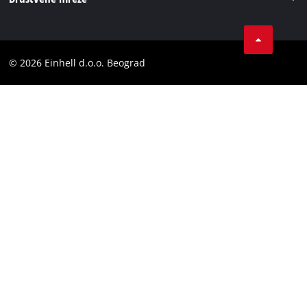
Privatnost podataka
Tik Tok
Kontakt
Instagram
Usaglašenost
© 2026 Einhell d.o.o. Beograd
Facebook
YouTube
LinkedIn