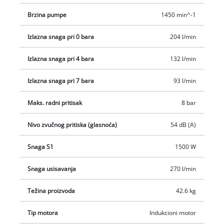
manometrom i spojkom za brzo otpuštanje za kontrolisani
Brzina pumpe
1450 min^-1
pritisak i za neregulisani. Sigurnosni ventil osigurava visok
nivo sigurnosti korisnika. Veliki točkovi i transportna šipka
Izlazna snaga pri 0 bara
204 l/min
olakšavaju transport. Čvrst i siguran položaj za stajanje tokom
Izlazna snaga pri 4 bara
132 l/min
upotrebe osiguravaju noge koje prigušuju vibracije. Einhell je
uveren u kvalitet i obezbeđuje 10-godišnju garanciju na
Izlazna snaga pri 7 bara
93 l/min
perforaciju korozije za rezervoar.
Maks. radni pritisak
8 bar
Nivo zvučnog pritiska (glasnoća)
54 dB (A)
Snaga S1
1500 W
Snaga usisavanja
270 l/min
Težina proizvoda
42.6 kg
Tip motora
Indukcioni motor