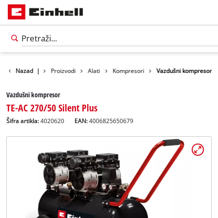
Nazad
|
Proizvodi
Alati
Kompresori
Vazdušni kompresor
Vazdušni kompresor
TE-AC 270/50 Silent Plus
Šifra artikla:
4020620
EAN:
4006825650679
Српски
SR
Српски