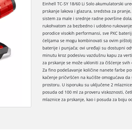
Einhell TC-SY 18/60 Li Solo akumulatorski ur
prskanje lakova i glazura, sredstva za pranje,
sistem za male i srednje radne površine dola
rukohvatom za bezbedno i udobno rukovanje. 
porodice visokih performansi, sve PXC baterij
ćelijama se mogu kombinovati sa ovim pištolj
baterije i punjača; ovi uređaji su dostupni o
minutu kroz podesivu vazdušnu kapu za vertik
za prskanje se može ukloniti za čišćenje svih
Za fino podešavanje količine nanete farbe pos
kačenje pričvršćen na kućište omogućava da s
prostoru. U isporuku su uključene 2 mlaznice z
posuda od 100 ml za proveru viskoznosti, četk
mlaznice za prskanje, kao i posuda za boju 