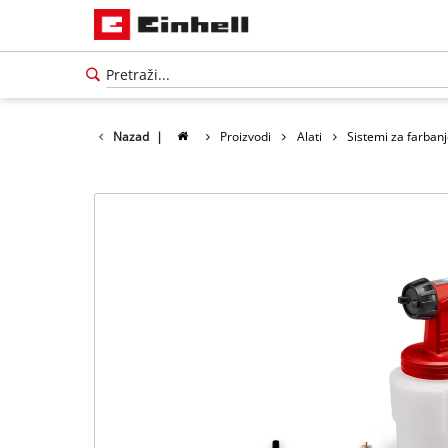
Nazad
|
Proizvodi
Alati
Sistemi za farban
Српски
SR
Српски