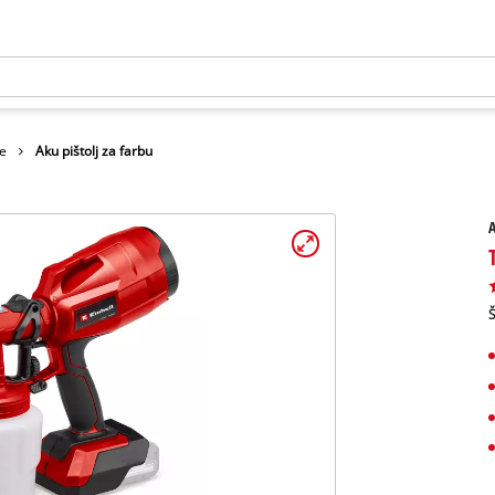
je
Aku pištolj za farbu
A
Š