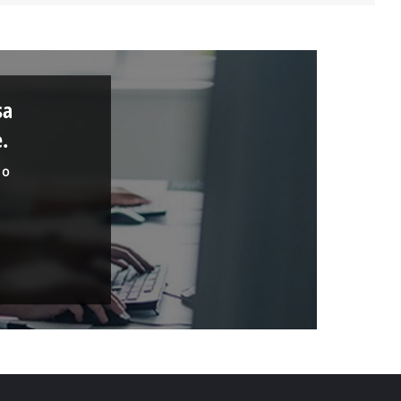
sa
.
 o