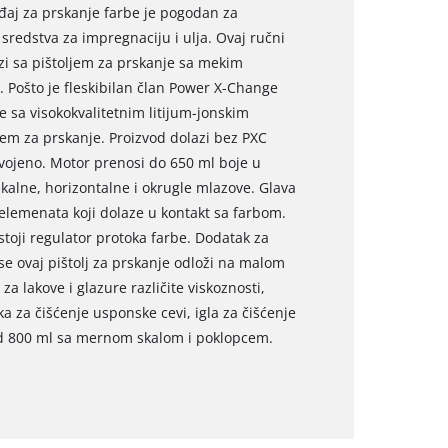
eđaj za prskanje farbe je pogodan za
 sredstva za impregnaciju i ulja. Ovaj ručni
zi sa pištoljem za prskanje sa mekim
Pošto je fleskibilan član Power X-Change
e sa visokokvalitetnim litijum-jonskim
em za prskanje. Proizvod dolazi bez PXC
dvojeno. Motor prenosi do 650 ml boje u
alne, horizontalne i okrugle mlazove. Glava
 elemenata koji dolaze u kontakt sa farbom.
toji regulator protoka farbe. Dodatak za
e ovaj pištolj za prskanje odloži na malom
a lakove i glazure različite viskoznosti,
a za čišćenje usponske cevi, igla za čišćenje
od 800 ml sa mernom skalom i poklopcem.