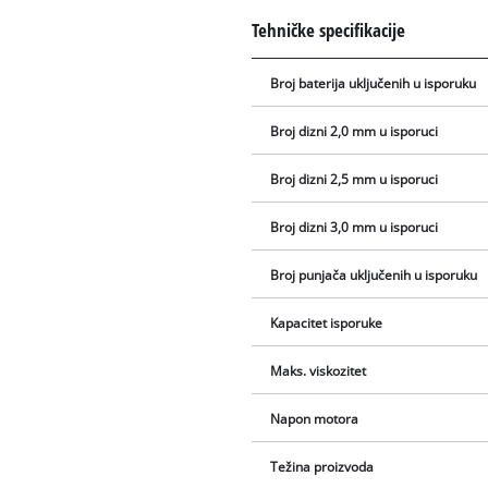
Tehničke specifikacije
Broj baterija uključenih u isporuku
Broj dizni 2,0 mm u isporuci
Broj dizni 2,5 mm u isporuci
Broj dizni 3,0 mm u isporuci
Broj punjača uključenih u isporuku
Kapacitet isporuke
Maks. viskozitet
Napon motora
Težina proizvoda