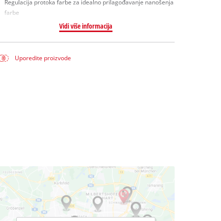
Regulacija protoka farbe za idealno prilagođavanje nanošenja
farbe
Vidi više informacija
Uporedite proizvode