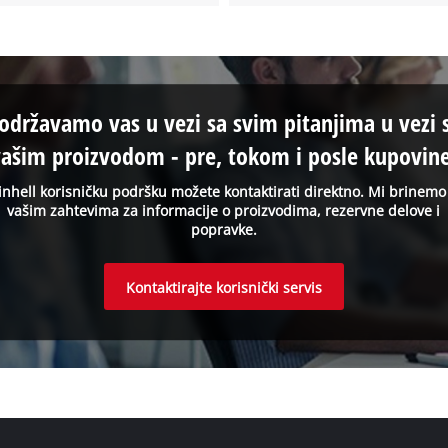
održavamo vas u vezi sa svim pitanjima u vezi 
vašim proizvodom - pre, tokom i posle kupovine
inhell korisničku podršku možete kontaktirati direktno. Mi brinemo
vašim zahtevima za informacije o proizvodima, rezervne delove i
popravke.
Kontaktirajte korisnički servis