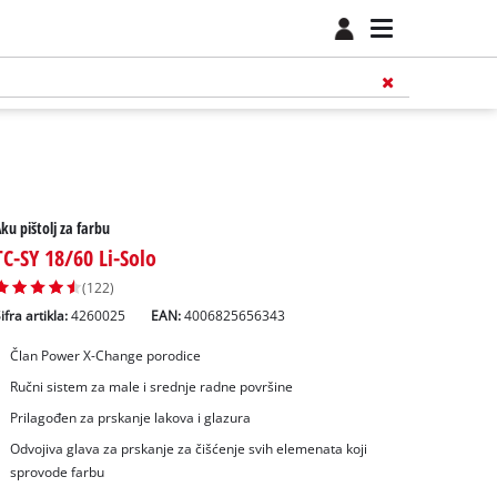
ku pištolj za farbu
TC-SY 18/60 Li-Solo
(122)
ifra artikla:
4260025
EAN:
4006825656343
Član Power X-Change porodice
Ručni sistem za male i srednje radne površine
Prilagođen za prskanje lakova i glazura
Odvojiva glava za prskanje za čišćenje svih elemenata koji
sprovode farbu