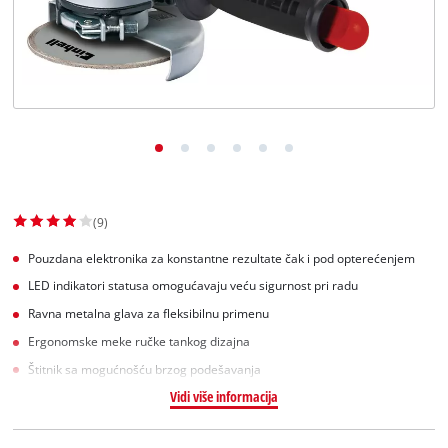
English
(9)
Pouzdana elektronika za konstantne rezultate čak i pod opterećenjem
LED indikatori statusa omogućavaju veću sigurnost pri radu
Ravna metalna glava za fleksibilnu primenu
Ergonomske meke ručke tankog dizajna
Štitnik sa mogućnošću brzog podešavanja
Vidi više informacija