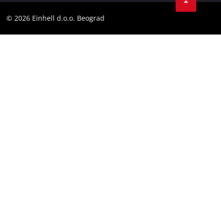
Instagram
Usaglašenost
© 2026 Einhell d.o.o. Beograd
Facebook
YouTube
LinkedIn