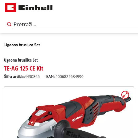
Ugaona brusilica Set
Ugaona brusilica Set
TE-AG 125 CE Kit
Šifra artikla:
4430865
EAN:
4006825634990
Српски
SR
Српски