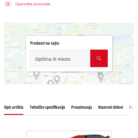
Uporedite proizvode
Prodavci na sajtu
Opština ili mesto
Opis artikla
Tehničke specifikacije
Preuzimanja
Rezervni delovi
Koris