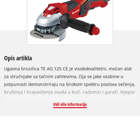
Opis artikla
Ugaona brusilica TE AG 125 CE je visokokvalitetni, moćan alat
za stručnjake sa tačnim zahtevima, čija se jake osobine u
potpunosti demonstriraju na širokom spektru poslova sečenja,
brušenja i hrapavljenja svuda u kući, radionici i garaži. Njegov
konstantni elektronski sistem omogućava ugaonoj brusilici da
Vidi više informacija
održava svoju brzinu na konstantnom nivou čak i kada se
puni. Stalni elektronski sistem omogućava da se brzina
savršeno prilagodi posl. U isto vreme, konstantna elektronika
nastavlja da podešava postavljenu brzinu tako da se i kada se
učitava zadata brzina održava stalno. Zaštita točkova sa