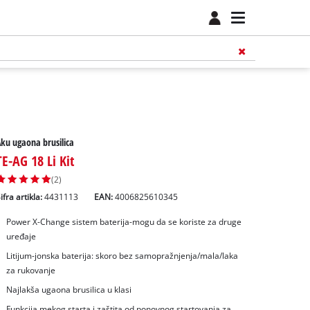
ku ugaona brusilica
TE-AG 18 Li Kit
(2)
ifra artikla:
4431113
EAN:
4006825610345
Power X-Change sistem baterija-mogu da se koriste za druge
uređaje
Litijum-jonska baterija: skoro bez samopražnjenja/mala/laka
za rukovanje
Najlakša ugaona brusilica u klasi
Funkcija mekog starta i zaštita od ponovnog startovanja za