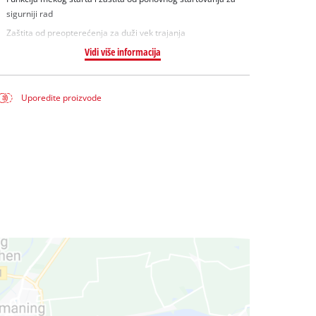
sigurniji rad
Zaštita od preopterećenja za duži vek trajanja
Vidi više informacija
Uporedite proizvode