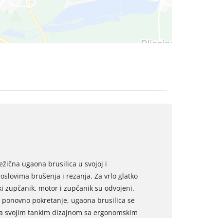
ežična ugaona brusilica u svojoj i
lovima brušenja i rezanja. Za vrlo glatko
i zupčanik, motor i zupčanik su odvojeni.
 za ponovno pokretanje, ugaona brusilica se
 Sa svojim tankim dizajnom sa ergonomskim