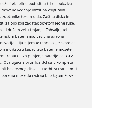
e fleksibilno podesiti u tri raspoloživa
difikovano vođenje vazduha osigurava
na zupčanike tokom rada. Zaštita diska ima
ti za bilo koji zadatak okretom jedne ruke.
ost i dužem veku trajanja. Zahvaljujući
stemskim baterijama, bežična ugaona
Inovacija litijum-jonske tehnologije skoro da
om indikatoru kapaciteta baterije možete
om trenutku. Za punjenje baterije od 3.0 Ah
č. Ova ugaona brusilica dolazi u kompletu
 ali bez reznog diska – u torbi za transport i
va oprema može da radi sa bilo kojom Power-