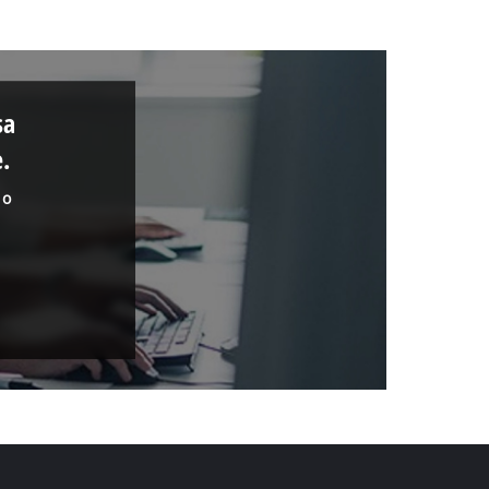
sa
.
 o