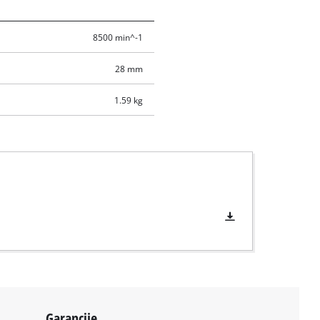
8500 min^-1
28 mm
1.59 kg
Garancije