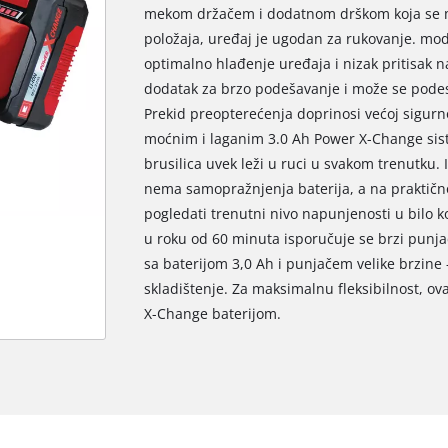
mekom držačem i dodatnom drškom koja se mož
položaja, uređaj je ugodan za rukovanje. mo
optimalno hlađenje uređaja i nizak pritisak 
dodatak za brzo podešavanje i može se podesi
Prekid preopterećenja doprinosi većoj sigurn
moćnim i laganim 3.0 Ah Power X-Change si
brusilica uvek leži u ruci u svakom trenutku. 
nema samopražnjenja baterija, a na praktičn
pogledati trenutni nivo napunjenosti u bilo k
u roku od 60 minuta isporučuje se brzi punja
sa baterijom 3,0 Ah i punjačem velike brzine -
skladištenje. Za maksimalnu fleksibilnost, o
Potrebna nam je vaša saglasnost za
X-Change baterijom.
učitavanje Google Maps usluge !
This content is not permitted to load due
to trackers that are not disclosed to the
visitor. The website owner needs to setup
the site with their CMP to add this content
to the list of technologies used.