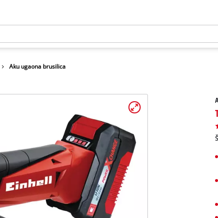
Aku ugaona brusilica
A
Š