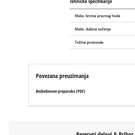
Tehničke specifikacije
Maks. brzina praznog hoda
Maks. dubina sečenja
Težina proizvoda
Povezana preuzimanja
Bezbednosne preporuke (PDF)
Rezervni delovi & Pribor