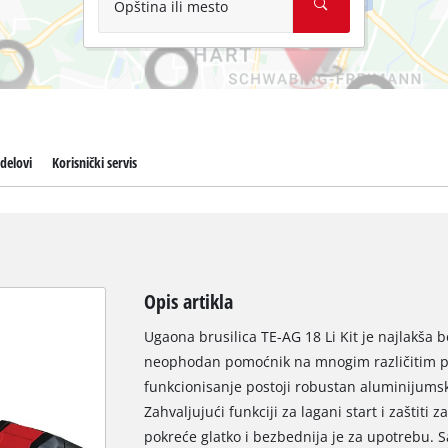
Opština ili mesto
delovi
Korisnički servis
Opis artikla
Ugaona brusilica TE-AG 18 Li Kit je najlakša b
neophodan pomoćnik na mnogim različitim pos
funkcionisanje postoji robustan aluminijumsk
Zahvaljujući funkciji za lagani start i zaštiti
pokreće glatko i bezbednija je za upotrebu.