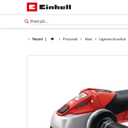
Nazad
|
Proizvodi
Alati
Ugaone brusilice
Српски
SR
Српски