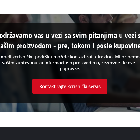
održavamo vas u vezi sa svim pitanjima u vezi 
vašim proizvodom - pre, tokom i posle kupovine
inhell korisničku podršku možete kontaktirati direktno. Mi brinemo
vašim zahtevima za informacije o proizvodima, rezervne delove i
popravke.
Kontaktirajte korisnički servis