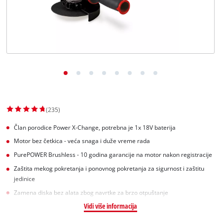
English
(235)
Član porodice Power X-Change, potrebna je 1x 18V baterija
Motor bez četkica - veća snaga i duže vreme rada
PurePOWER Brushless - 10 godina garancije na motor nakon registracije
Zaštita mekog pokretanja i ponovnog pokretanja za sigurnost i zaštitu
jedinice
Zamena diska bez alata zbog navrtke za brzo otpuštanje
Vidi više informacija