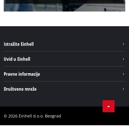
Istražite Einhell
Održivost
Uvid u Einhell
Baterijski sistem
O nаmа
Pravne informacije
Usluge
Einhell globаlno
Impresum
Društvene mreže
Privatnost podataka
Tik Tok
Kontakt
Instagram
Usaglašenost
© 2026 Einhell d.o.o. Beograd
Facebook
YouTube