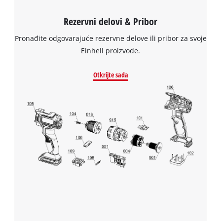
the
visitor.
Rezervni delovi & Pribor
The
website
Pronađite odgovarajuće rezervne delove ili pribor za svoje
owner
Einhell proizvode.
needs
to
setup
Otkrijte sada
the
site
with
their
CMP
to
add
this
content
to
the
list
of
technologies