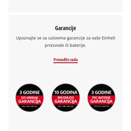
used.
Powered
by
Garancije
Usercentrics
Consent
Upoznajte se sa uslovima garancije za vaše Einhell
Management
proizvode ili baterije.
Platform
Pronađite sada