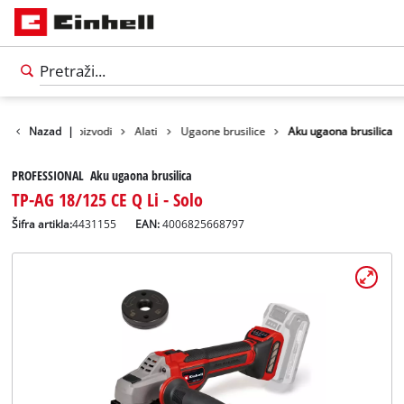
Nazad
Proizvodi
|
Alati
Ugaone brusilice
Aku ugaona brusilica
PROFESSIONAL Aku ugaona brusilica
TP-AG 18/125 CE Q Li - Solo
Šifra artikla:
4431155
EAN:
4006825668797
Српски
SR
Српски