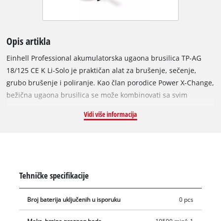
Opis artikla
Einhell Professional akumulatorska ugaona brusilica TP-AG
18/125 CE K Li-Solo je praktičan alat za brušenje, sečenje,
grubo brušenje i poliranje. Kao član porodice Power X-Change,
bežična ugaona brusilica se može kombinovati sa svim
baterijama i punjačima iz serije. Praktičan uređaj pokreće
Vidi više informacija
snažan motor bez četkica. Motori bez četkica su efikasniji,
snažniji i izdržljiviji od motora sa istim. Štaviše, kod motora
bez četkica nije potrebno nikakvo održavanje. Između 3.000 i
10.500 o/min, performanse ploče za sečenje mogu se
fleksibilno prilagoditi odgovarajućem materijalu i različitim
Tehničke specifikacije
primenama putem kontrole brzine. Elektronika kontinualne
brzine obezbeđuje stalne performanse bez gubitka brzine –
Broj baterija uključenih u isporuku
0 pcs
čak i pod velikim opterećenjima. Navrtka za brzo otpuštanje
omogućava brzu zamenu reznog diska bez alata. Za upotrebu