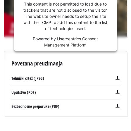
saglasnost
This content is not permitted to load due to
za
trackers that are not disclosed to the visitor.
učitavanje
The website owner needs to setup the site
Youtube
with their CMP to add this content to the list
of technologies used.
usluge !
Powered by
Usercentrics Consent
This
Management Platform
content
is
Potrebna nam je vaša saglasnost za
not
učitavanje Google Maps usluge !
Povezana preuzimanja
permitted
This content is not permitted to load due
to
to trackers that are not disclosed to the
load
Tehnički crtež (JPEG)
visitor. The website owner needs to setup
due
the site with their CMP to add this content
to
Uputstvo (PDF)
to the list of technologies used.
trackers
that
Powered by
Usercentrics Consent
Bezbednosne preporuke (PDF)
are
Management Platform
not
disclosed
to