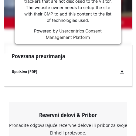
za
trackers that are not disclosed to the visitor.
učitavanje
The website owner needs to setup the site
Youtube
with their CMP to add this content to the list
of technologies used.
usluge !
Powered by
Usercentrics Consent
This
Potrebna nam je vaša saglasnost za
Management Platform
content
učitavanje Google Maps usluge !
is
not
This content is not permitted to load due
Povezana preuzimanja
permitted
to trackers that are not disclosed to the
to
visitor. The website owner needs to setup
load
the site with their CMP to add this content
Uputstvo (PDF)
due
to the list of technologies used.
to
Powered by
Usercentrics Consent
trackers
Management Platform
that
are
not
Rezervni delovi & Pribor
disclosed
to
Pronađite odgovarajuće rezervne delove ili pribor za svoje
the
Einhell proizvode.
visitor.