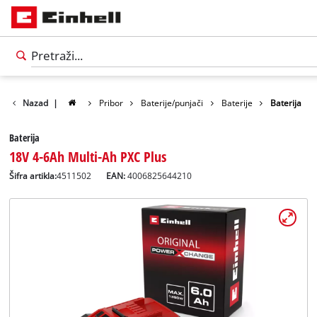
Nazad
|
Pribor
Baterije/punjači
Baterije
Baterija
Baterija
18V 4-6Ah Multi-Ah PXC Plus
Šifra artikla:
4511502
EAN:
4006825644210
Српски
SR
Српски