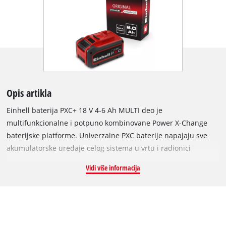
Opis artikla
Einhell baterija PXC+ 18 V 4-6 Ah MULTI deo je
multifunkcionalne i potpuno kombinovane Power X-Change
baterijske platforme. Univerzalne PXC baterije napajaju sve
akumulatorske uređaje celog sistema u vrtu i radionici
dovoljnom snagom. Zahvaljujući MULTI-Ah tehnologiji, baterija
Vidi više informacija
se može koristiti u načinu rada od 6 Ah za duže vreme rada ili
u načinu rada od 4 Ah radi podrške dužem ukupnom veku
trajanja. Einhell PLUS tehnologija koristi litijum-jonske ćelije
tipa 21700 koje, u poređenju s ćelijama tipa 18650 u osnovnim
PXC baterijama, omogućavaju istu snagu i vreme rada sa