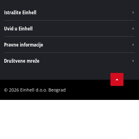
Istražite Einhell
Održivost
Uvid u Einhell
Baterijski sistem
O nаmа
Pravne informacije
Usluge
Einhell globаlno
Impresum
Društvene mreže
Privatnost podataka
Tik Tok
Kontakt
Instagram
Usaglašenost
© 2026 Einhell d.o.o. Beograd
Facebook
YouTube
LinkedIn