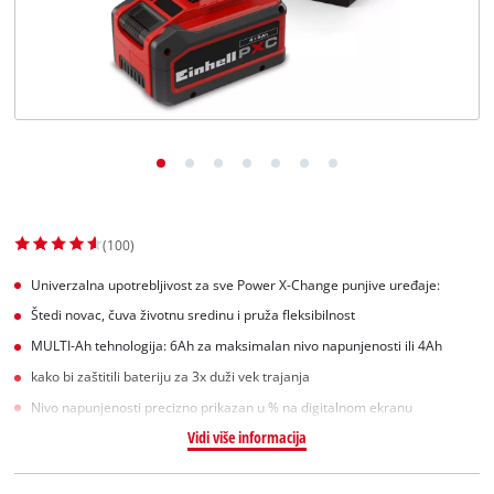
English
(100)
Univerzalna upotrebljivost za sve Power X-Change punjive uređaje:
Štedi novac, čuva životnu sredinu i pruža fleksibilnost
MULTI-Ah tehnologija: 6Ah za maksimalan nivo napunjenosti ili 4Ah
kako bi zaštitili bateriju za 3x duži vek trajanja
Nivo napunjenosti precizno prikazan u % na digitalnom ekranu
Vidi više informacija