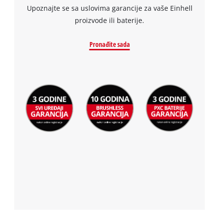
Upoznajte se sa uslovima garancije za vaše Einhell
Powered
proizvode ili baterije.
by
Usercentrics
Consent
Pronađite sada
Management
Platform