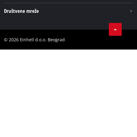
Einhell globаlno
Impresum
Društvene mreže
Privatnost podataka
Tik Tok
Kontakt
Instagram
Usaglašenost
© 2026 Einhell d.o.o. Beograd
Facebook
YouTube
LinkedIn