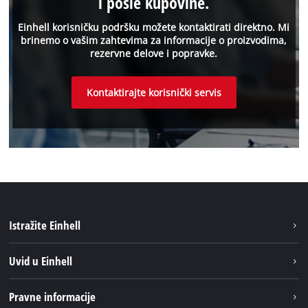
i posle kupovine.
Einhell korisničku podršku možete kontaktirati direktno. Mi
brinemo o vašim zahtevima za informacije o proizvodima,
rezervne delove i popravke.
Kontaktirajte korisnički servis
Istražite Einhell
Održivost
Uvid u Einhell
Baterijski sistem
O nаmа
Pravne informacije
Usluge