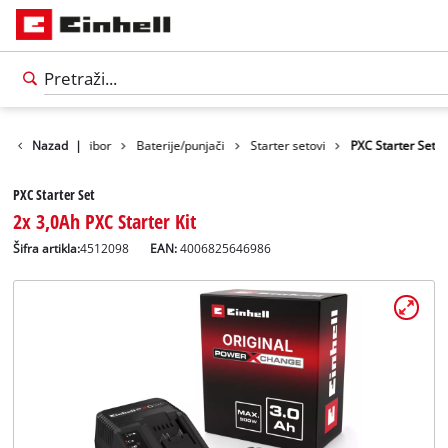
Nazad
|
Pribor
Baterije/punjači
Starter setovi
PXC Starter Set
PXC Starter Set
2x 3,0Ah PXC Starter Kit
Šifra artikla:
4512098
EAN:
4006825646986
Српски
SR
Српски