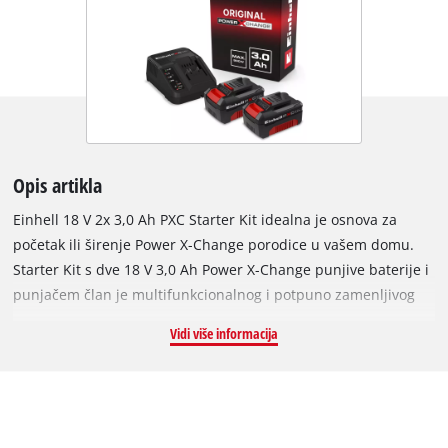
Opis artikla
Einhell 18 V 2x 3,0 Ah PXC Starter Kit idealna je osnova za
početak ili širenje Power X-Change porodice u vašem domu.
Starter Kit s dve 18 V 3,0 Ah Power X-Change punjive baterije i
punjačem član je multifunkcionalnog i potpuno zamenljivog
Power X-Change akumulatorskog sistema iz Einhell-a. Power X-
Vidi više informacija
Change punjive baterije mogu se univerzalno koristiti za
napajanje i izdržljivost svakog akumulatorskog alata iz cele
porodice proizvoda u vrtu i radionici. Punjači iz ove serije
mogu se univerzalno koristiti za svaku PXC punjivu bateriju. Za
veliku snagu, dugotrajno vreme rada i za korišćenje 36 V