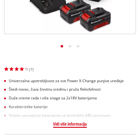
English
(7)
Univerzalna upotrebljivost za sve Power X-Change punjive uređaje
Štedi novac, čuva životnu sredinu i pruža fleksibilnost
Duže vreme rada i više snage sa 2x18V baterijama
Karakteristike baterije:
Sistem upravljanja baterijama se kontroliše ABS procesom
Vidi više informacija