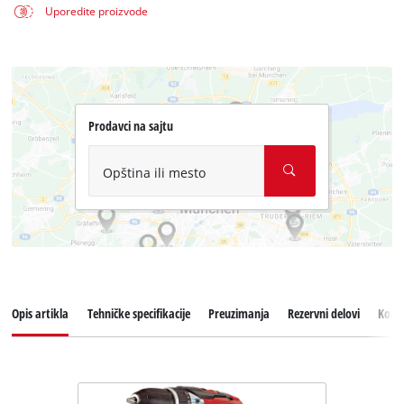
Uporedite proizvode
Prodavci na sajtu
Opština ili mesto
Opis artikla
Tehničke specifikacije
Preuzimanja
Rezervni delovi
Koris