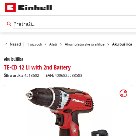
Nazad
|
Proizvodi
Alati
Akumulatorske šrafilice
Aku bušilica
Aku bušilica
TE-CD 12 Li with 2nd Battery
Šifra artikla:
4513602
EAN:
4006825588583
Српски
SR
Српски