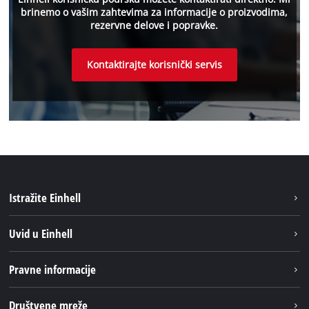
brinemo o vašim zahtevima za informacije o proizvodima,
rezervne delove i popravke.
Kontaktirajte korisnički servis
Istražite Einhell
Održivost
Uvid u Einhell
Baterijski sistem
O nаmа
Pravne informacije
Usluge
Einhell globаlno
Impresum
Društvene mreže