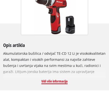
Opis artikla
Akumulatorska bušilica / odvijač TE-CD 12 Li je visokokvalitetan
alat, kompaktan i visokih performansi za najviše zahteve
bušenja i uvrtanja vijaka na svim mestima u kući, radionici i
garaži. Litijum-jonska baterija ima sistem za upravljanje
baterijama za optimalnu kontrolu i dugi vek trajanja baterije.
Vidi više informacija
Dobar prenos snage osiguran je motorima velike snage i
visokog obrtnog momenta i robusnim metalnim prenosnikom
brzine sa obrtnim mehanizmom. Brzostezna glava sa TE-CD 12
Li omogućava brzu promenu alata zahvaljujući automatskoj
blokadi osovine. Koristeći preciznu elektronsku kontrolu