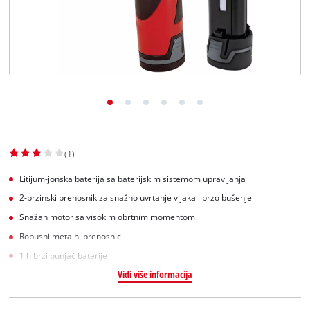
English
(1)
Litijum-jonska baterija sa baterijskim sistemom upravljanja
2-brzinski prenosnik za snažno uvrtanje vijaka i brzo bušenje
Snažan motor sa visokim obrtnim momentom
Robusni metalni prenosnici
1 h brzi punjač baterije
Vidi više informacija