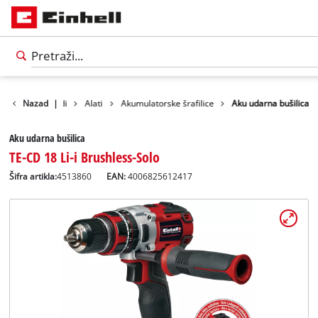
Nazad
Proizvodi
|
Alati
Akumulatorske šrafilice
Aku udarna bušilica
Aku udarna bušilica
TE-CD 18 Li-i Brushless-Solo
Šifra artikla:
4513860
EAN:
4006825612417
Српски
SR
Српски