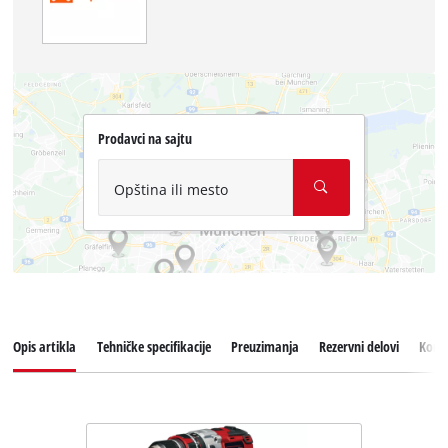
Prodavci na sajtu
Opština ili mesto
Opis artikla
Tehničke specifikacije
Preuzimanja
Rezervni delovi
Koris