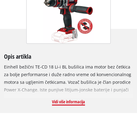
Opis artikla
Einhell bežični TE-CD 18 Li-i BL bušilica ima motor bez četkica
za bolje performanse i duže radno vreme od konvencionalnog
motora sa ugljenim četkicama. Vozač bušilica je član porodice
Power X-Change. Iste punjive litijum-jonske baterije i punjači
mogu se koristiti za sve proizvode Power X-Change. Funkcija
Vidi više informacija
čekića je velika pomoć kada radite sa tvrdim materijalima.
Mehanizam udara daje dovoljno sile da se bušiti kroz kamen i
beton. Udarni odvijač ima 2 stepena brzine za snažno
zavrtanje i brzo bušenje. Možete brzo promeniti bitove
pomoću funkcije brzog zaustavljanja i 13 milimetarske