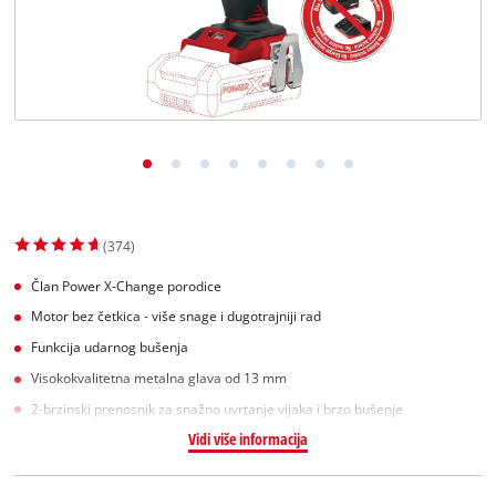
English
(374)
Član Power X-Change porodice
Motor bez četkica - više snage i dugotrajniji rad
Funkcija udarnog bušenja
Visokokvalitetna metalna glava od 13 mm
2-brzinski prenosnik za snažno uvrtanje vijaka i brzo bušenje
Vidi više informacija