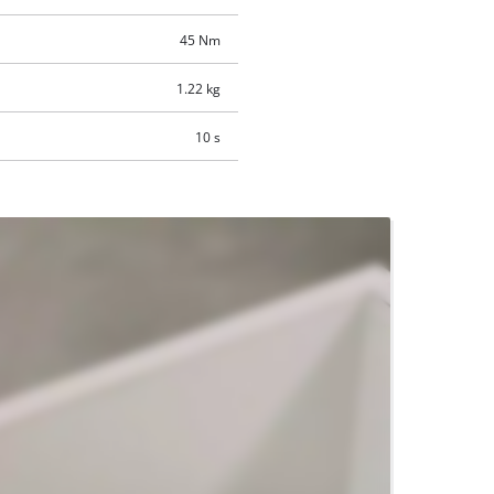
45 Nm
1.22 kg
10 s