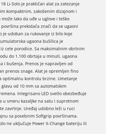
8 Li-Solo je praktičan alat za zatezanje
ojim kompaktnim, zakošenim dizajnom i
a može lako da uđe u uglove i teško
a površina prekidača znači da se ugaoni
ko je udoban za rukovanje iz bilo koje
kumulatorska ugaona bušilica je
 iz cele porodice. Sa maksimalnim obrtnim
u do 1.100 obrtaja u minuti, ugaona
a i bušenja. Prenos je napravljen od
n prenos snage. Alat je opremljen fino
a optimalnu kontrolu brzine. Umetanje
nu glavu od 10 mm sa automatskim
emena. Integrisano LED svetlo obezbeđuje
ira u smeru kazaljke na satu i suprotnom
e zavrtnje. Uređaj udobno leži u ruci
ajnu sa posebnim Softgrip površinama.
lo ne uključuje Power X-Change bateriju ili