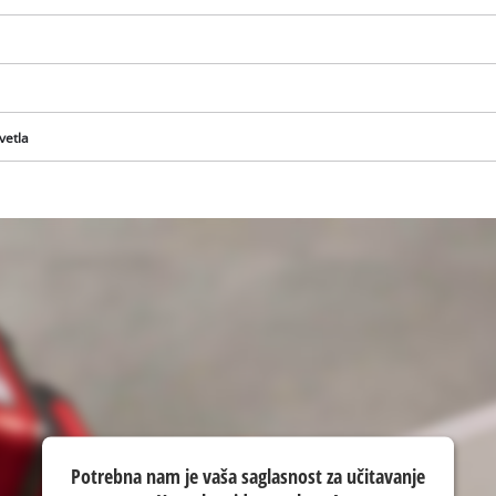
visitor. The website owner needs to setup
the site with their CMP to add this content
to the list of technologies used.
Powered by
Usercentrics Consent
Management Platform
vetla
Potrebna nam je vaša saglasnost za učitavanje