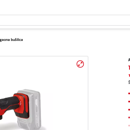
gaona bušilica
A
Š