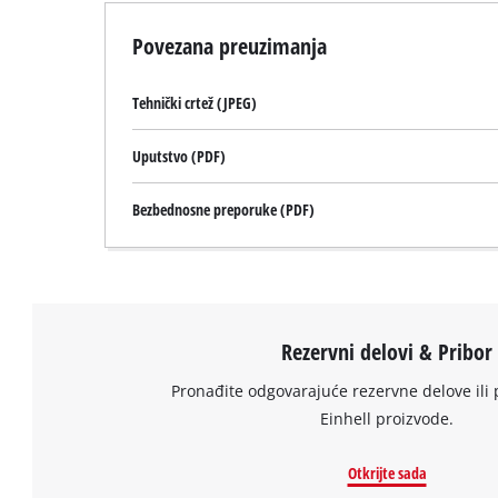
setup
the
Povezana preuzimanja
site
with
Tehnički crtež (JPEG)
their
CMP
to
Uputstvo (PDF)
add
this
Bezbednosne preporuke (PDF)
content
to
the
list
of
technologies
Rezervni delovi & Pribor
used.
Pronađite odgovarajuće rezervne delove ili 
Powered
Einhell proizvode.
by
Usercentrics
Consent
Otkrijte sada
Management