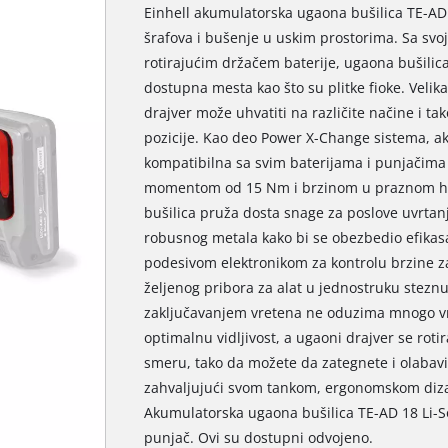
Einhell akumulatorska ugaona bušilica TE-AD 1
šrafova i bušenje u uskim prostorima. Sa sv
rotirajućim držačem baterije, ugaona bušilic
dostupna mesta kao što su plitke fioke. Velik
drajver može uhvatiti na različite načine i ta
pozicije. Kao deo Power X-Change sistema, a
kompatibilna sa svim baterijama i punjačima
momentom od 15 Nm i brzinom u praznom hod
bušilica pruža dosta snage za poslove uvrtanj
robusnog metala kako bi se obezbedio efikasa
podesivom elektronikom za kontrolu brzine z
željenog pribora za alat u jednostruku stez
zaključavanjem vretena ne oduzima mnogo vr
optimalnu vidljivost, a ugaoni drajver se rot
smeru, tako da možete da zategnete i olabavit
zahvaljujući svom tankom, ergonomskom diz
Akumulatorska ugaona bušilica TE-AD 18 Li-So
punjač. Ovi su dostupni odvojeno.