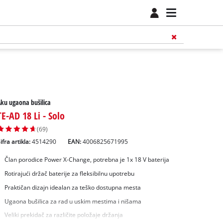
ku ugaona bušilica
TE-AD 18 Li - Solo
(69)
ifra artikla:
4514290
EAN:
4006825671995
Član porodice Power X-Change, potrebna je 1x 18 V baterija
Rotirajući držač baterije za fleksibilnu upotrebu
Praktičan dizajn idealan za teško dostupna mesta
Ugaona bušilica za rad u uskim mestima i nišama
Veliki prekidač za različite položaje držanja