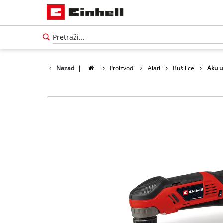
Nazad
|
Proizvodi
Alati
Bušilice
Aku u
Српски
SR
Српски