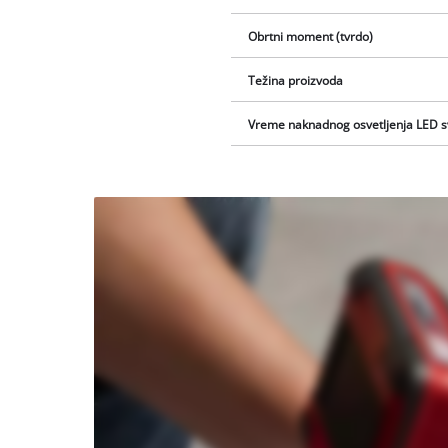
Obrtni moment (tvrdo)
Težina proizvoda
Vreme naknadnog osvetljenja LED s
Potrebna
nam je
vaša
saglasnost
za
učitavanje
Youtube
usluge !
This