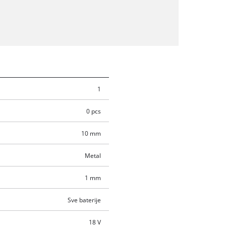
1
0 pcs
10 mm
Metal
1 mm
Sve baterije
18 V