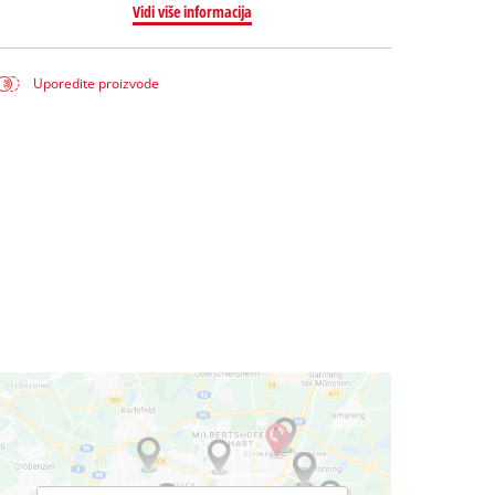
Vidi više informacija
Uporedite proizvode