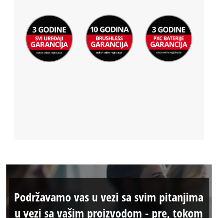
Podržavamo vas u vezi sa svim pitanjima
u vezi sa vašim proizvodom - pre, tokom