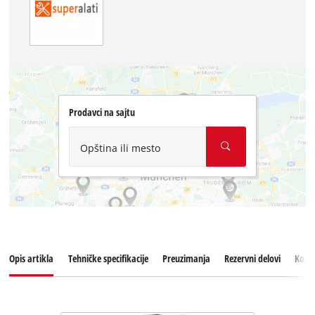
Prodavci na sajtu
Opština ili mesto
Opis artikla
Tehničke specifikacije
Preuzimanja
Rezervni delovi
Koris