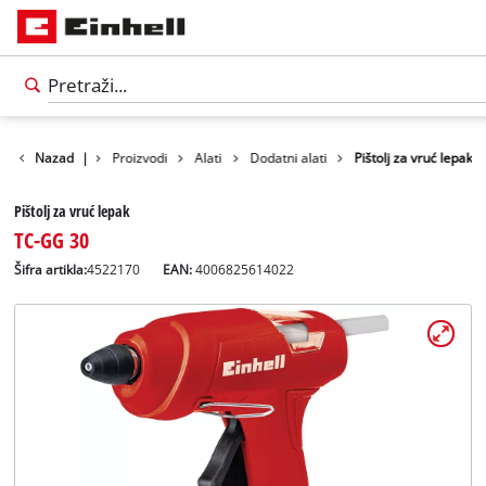
Nazad
|
Proizvodi
Alati
Dodatni alati
Pištolj za vruć lepak
Pištolj za vruć lepak
TC-GG 30
Šifra artikla:
4522170
EAN:
4006825614022
Српски
SR
Српски