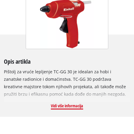
Opis artikla
Pištolj za vruće lepljenje TC-GG 30 je idealan za hobi i
zanatske radionice i domaćinstva. TC-GG 30 podržava
kreativne majstore tokom njihovih projekata, ali takođe može
pružiti brzu i efikasnu pomoć kada dođe do manjih nezgoda.
Vruć lepak sje pogodan za skoro sve materijale i za
Vidi više informacija
univerzalnu upotrebu: na drvetu i metalu, tkaninama i
tekstilu, pločicama i keramici, ili na plastici i kompozitima.
Pištolj za vruć lepak ima mehaničko punjenje ljepila za
selektivno nanošenje, a ima i vođicu za lepljenje sa