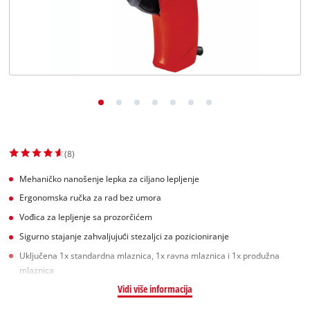
English
(8)
Mehaničko nanošenje lepka za ciljano lepljenje
Ergonomska ručka za rad bez umora
Vođica za lepljenje sa prozorčićem
Sigurno stajanje zahvaljujući stezaljci za pozicioniranje
Uključena 1x standardna mlaznica, 1x ravna mlaznica i 1x produžna
mlaznica
Vidi više informacija