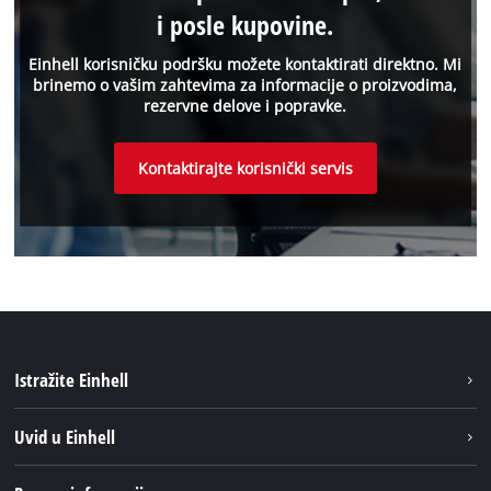
i posle kupovine.
Einhell korisničku podršku možete kontaktirati direktno. Mi
brinemo o vašim zahtevima za informacije o proizvodima,
rezervne delove i popravke.
Kontaktirajte korisnički servis
Istražite Einhell
Održivost
Uvid u Einhell
Baterijski sistem
O nаmа