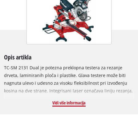
Opis artikla
TC-SM 2131 Dual je potezna preklopna testera za rezanje
drveta, laminiranih ploča i plastike. Glava testere može biti
nagnuta ulevo i udesno za visoku fleksibilnost pri izvođenju
kosina na dve strane. Integrisani laser označava liniju rezanja,
omogućavajući brzo pozicioniranje. Visokokvalitetni okretni sto
Vidi više informacija
TC-SM 2131 Dual dolazi sa preciznim mehanizmom za
podešavanje ugla za kose rezove koji se mogu pričvrstiti
jednom rukom u različitim položajima. Integrisana funkcija
povlačenja omogućava Vam da sečete posebno široke radne
komade. Dvodelni nosači obradaka, stezni uređaj za pouzdano