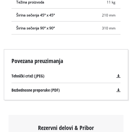
Težina proizvoda
11 kg
Širina sečenja 45° x 45°
210 mm
Širina sečenja 90° x 90°
310 mm
Povezana preuzimanja
Tehnički crtež (JPEG)
Bezbednosne preporuke (PDF)
Potrebna nam je vaša saglasnost za
učitavanje Google Maps usluge !
This content is not permitted to load due
to trackers that are not disclosed to the
visitor. The website owner needs to setup
Rezervni delovi & Pribor
the site with their CMP to add this content