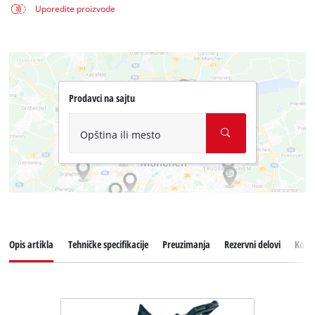
Uporedite proizvode
Prodavci na sajtu
Opština ili mesto
Opis artikla
Tehničke specifikacije
Preuzimanja
Rezervni delovi
Koris