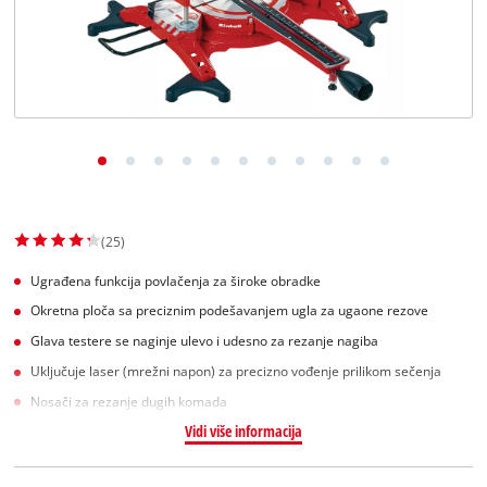
English
(25)
Ugrađena funkcija povlačenja za široke obradke
Okretna ploča sa preciznim podešavanjem ugla za ugaone rezove
Glava testere se naginje ulevo i udesno za rezanje nagiba
Uključuje laser (mrežni napon) za precizno vođenje prilikom sečenja
Nosači za rezanje dugih komada
Vidi više informacija