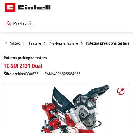
vodi
Nazad
Alati
|
Testere
Preklopne testere
Potezna preklopna testera
Potezna preklopna testera
TC-SM 2131 Dual
Šifra artikla:
4300835
EAN:
4006825584936
Српски
SR
Српски