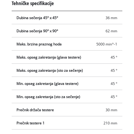
Tehničke specifikacije
pričvršćivanje obratka i zaustavljanje radnog komada sa
šinama koje se prilagođavaju levo i desno omogućavaju
Dubina sečenja 45° x 45°
36 mm
siguran i precizan rad. Umetak za sto je opremljen praktičnom
skalom za očitavanje širine obratka. Visokokvalitetan precizan
Dubina sečenja 90° x 90°
62 mm
list testere sa karbidnom ivicom garantuje čiste i snažne
rezultate sečenja. Džak za piljevinu održava radno mesto
Maks. brzina praznog hoda
5000 min^-1
čistim. Za lakše i bezbednije kretanje obezbeđen je
Maks. opseg zakretanja (glava testere)
45 °
transportni nosač.
Maks. opseg zakretanja (sto za sečenje)
45 °
Min. opseg zakretanja (glava testere)
45 °
Min. opseg zakretanja (sto za sečenje)
45 °
Prečnik držača testere
30 mm
Prečnik testere 1
210 mm