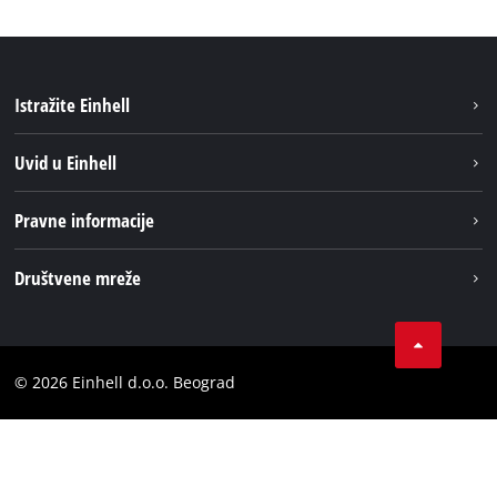
Istražite Einhell
Održivost
Uvid u Einhell
Baterijski sistem
O nаmа
Pravne informacije
Usluge
Einhell globаlno
Impresum
Društvene mreže
Privatnost podataka
Tik Tok
Kontakt
Instagram
Usaglašenost
© 2026 Einhell d.o.o. Beograd
Facebook
YouTube
LinkedIn