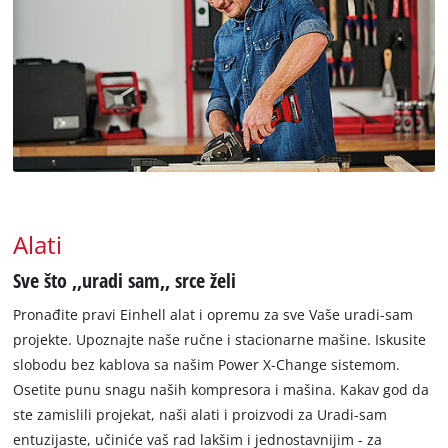
Alati
Sve što ‚‚uradi sam‚‚ srce želi
Pronađite pravi Einhell alat i opremu za sve Vaše uradi-sam
projekte. Upoznajte naše ručne i stacionarne mašine. Iskusite
slobodu bez kablova sa našim Power X-Change sistemom.
Osetite punu snagu naših kompresora i mašina. Kakav god da
ste zamislili projekat, naši alati i proizvodi za Uradi-sam
entuzijaste, učiniće vaš rad lakšim i jednostavnijim - za