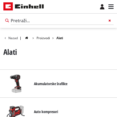
Nazad
|
Proizvodi
Alati
Alati
Akumulatorske šrafilice
Српски
SR
Српски
Auto kompresori