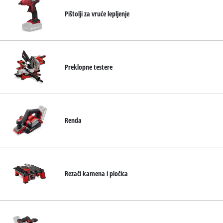
Pištolji za vruće lepljenje
Preklopne testere
Renda
Rezači kamena i pločica