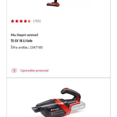
(765)
Aku štapni usisivač
TE-SV 18 Li-Solo
Šifra artikla.: 2347180
Uporedite proizvod