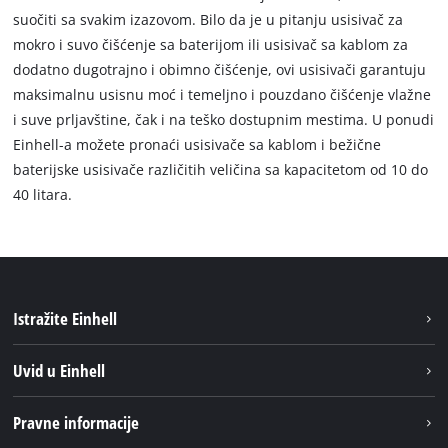
suočiti sa svakim izazovom. Bilo da je u pitanju usisivač za
mokro i suvo čišćenje sa baterijom ili usisivač sa kablom za
dodatno dugotrajno i obimno čišćenje, ovi usisivači garantuju
maksimalnu usisnu moć i temeljno i pouzdano čišćenje vlažne
i suve prljavštine, čak i na teško dostupnim mestima. U ponudi
Einhell-a možete pronaći usisivače sa kablom i bežične
baterijske usisivače različitih veličina sa kapacitetom od 10 do
40 litara.
Istražite Einhell
Održivost
Uvid u Einhell
Baterijski sistem
O nаmа
Pravne informacije
Usluge
Einhell globаlno