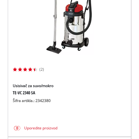
(2)
Usisivač za suvo/mokro
TE-VC 2340 SA
Šifra artikla.: 2342380
Uporedite proizvod