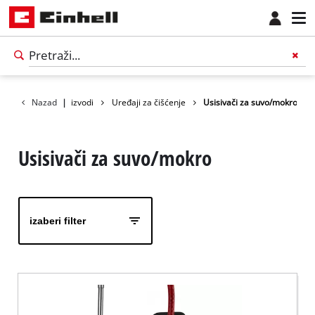
Nazad
Proizvodi
|
Uređaji za čišćenje
Usisivači za suvo/mokro
Usisivači za suvo/mokro
izaberi filter
Српски
SR
Српски