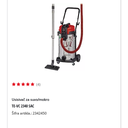
(4)
Usisivač za suvo/mokro
TE-VC 2340 SAC
Šifra artikla.: 2342450