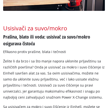
Usisivači za suvo/mokro
Prašina, blato ili voda: usisivač za suvo/mokro
osigurava čistoću
Efikasno protiv prašine, blata i tečnosti
Želite li da brzo i sa što manje napora uklonite prljavštinu sa
različitih površina? Onda je usisivač za mokro i suvo čišćenje iz
Einhell savršen alat za vas. Sa ovim usisivačima, možete ne
samo da uklonite suvu prljavštinu, već i lako usisate vlažnu
prljavštinu i tečnosti. Usisivači za suvo čišćenje su pravi
univerzalci, jer garantuju maksimalnu efikasnost i snagu po
najboljoj ceni zahvaljujući snažnom Power X-Change sistemu.
Sa usisivačem za mokro i suvo čišćenje iz Einhell, možete se