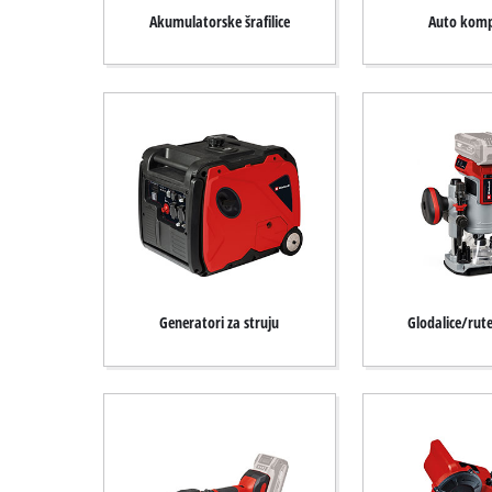
English
Akumulatorske šrafilice
Auto komp
Generatori za struju
Glodalice/rute