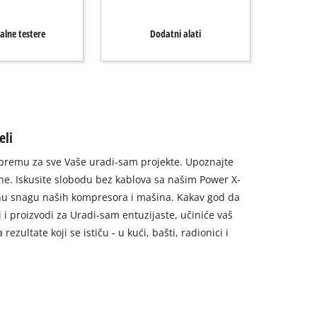
alne testere
Dodatni alati
eli
 opremu za sve Vaše uradi-sam projekte. Upoznajte
ne. Iskusite slobodu bez kablova sa našim Power X-
u snagu naših kompresora i mašina. Kakav god da
ti i proizvodi za Uradi-sam entuzijaste, učiniće vaš
rezultate koji se ističu - u kući, bašti, radionici i