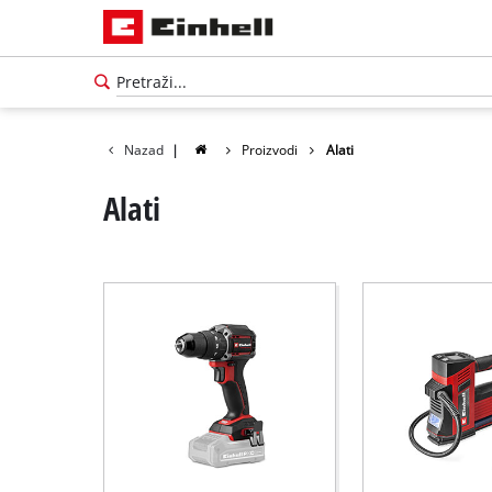
Nazad
|
Proizvodi
Alati
Alati
Српски
SR
Српски