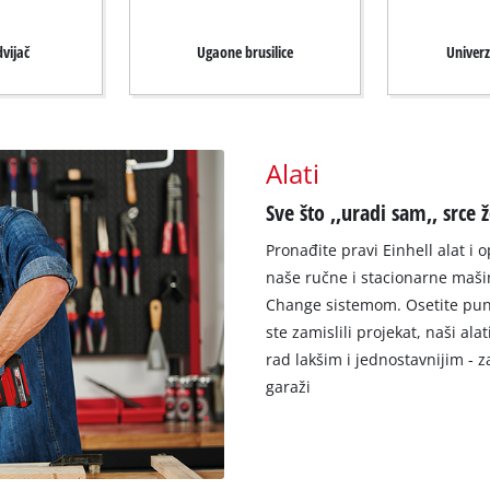
vijač
Ugaone brusilice
Univerz
Alati
Sve što ‚‚uradi sam‚‚ srce ž
Pronađite pravi Einhell alat i
naše ručne i stacionarne maši
Change sistemom. Osetite pun
ste zamislili projekat, naši ala
rad lakšim i jednostavnijim - za 
garaži