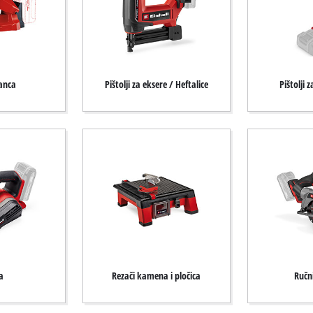
lanca
Pištolji za eksere / Heftalice
Pištolji 
a
Rezači kamena i pločica
Ručni