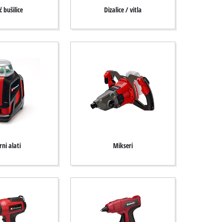
ć bušilice
Dizalice / vitla
ni alati
Mikseri