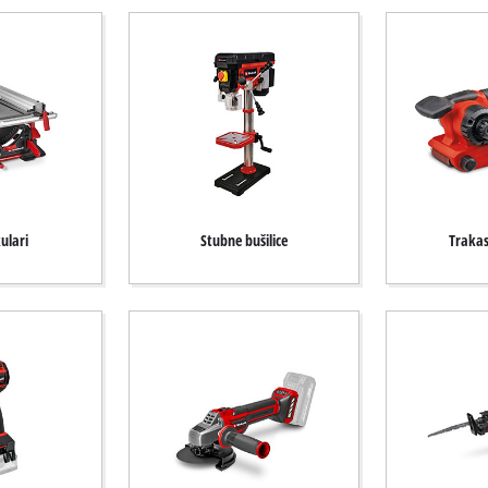
kulari
Stubne bušilice
Trakas