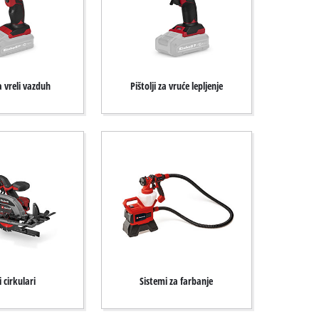
za vreli vazduh
Pištolji za vruće lepljenje
 cirkulari
Sistemi za farbanje