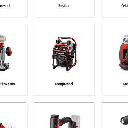
resori
Bušilice
Čeki
ri za drvo
Kompresori
Mer