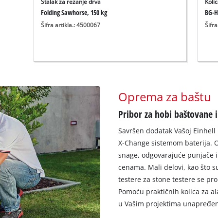
Stalak za rezanje drva
Koli
Folding Sawhorse, 150 kg
BG-H
Šifra artikla.: 4500067
Šifra
Oprema za baštu
Pribor za hobi baštovane i 
Savršen dodatak Vašoj Einhell 
X-Change sistemom baterija. Ovde
snage, odgovarajuće punjače 
cenama. Mali delovi, kao što su b
testere za stone testere se pro
Pomoću praktičnih kolica za al
u Vašim projektima unapređe