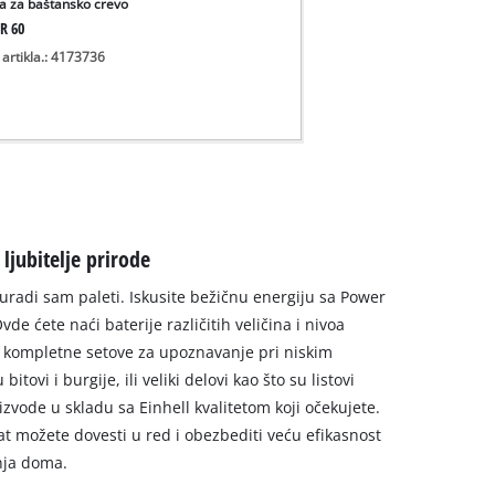
ca za baštansko crevo
R 60
 artikla.: 4173736
ljubitelje prirode
uradi sam paleti. Iskusite bežičnu energiju sa Power
 ćete naći baterije različitih veličina i nivoa
i kompletne setove za upoznavanje pri niskim
itovi i burgije, ili veliki delovi kao što su listovi
izvode u skladu sa Einhell kvalitetom koji očekujete.
at možete dovesti u red i obezbediti veću efikasnost
nja doma.