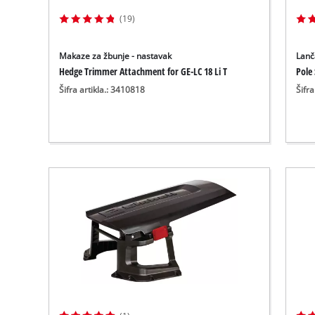
(19)
Makaze za žbunje - nastavak
Lanč
Hedge Trimmer Attachment for GE-LC 18 Li T
Pole
Šifra artikla.: 3410818
Šifra