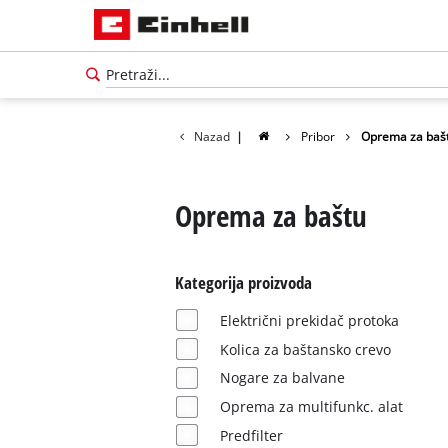
Nazad
|
Pribor
Oprema za baš
Oprema za baštu
Kategorija proizvoda
Električni prekidač protoka
Kolica za baštansko crevo
Nogare za balvane
Српски
Oprema za multifunkc. alat
SR
Српски
Predfilter