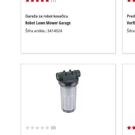
(1)
Garaža za robot kosačicu
Predf
Robot Lawn Mower Garage
Vorfi
Šifra artikla.: 3414024
Šifra
(0)