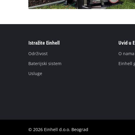
Istražite Einhell
Uvid u E
Održivost
O nаmа
Baterijski sistem
Einhell 
Usluge
© 2026 Einhell d.o.o. Beograd