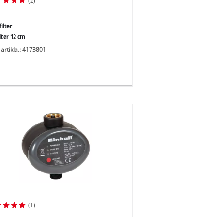
(2)
ilter
lter 12 cm
 artikla.: 4173801
(1)