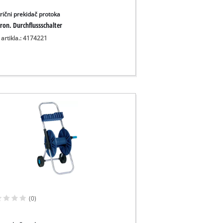
trični prekidač protoka
ron. Durchflussschalter
 artikla.: 4174221
(0)