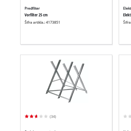
Predfilter
Elek
Vorfilter 25 cm
Elekt
Šifra artikla.: 4173851
Šifra
(34)