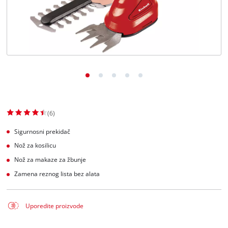
English
(6)
Sigurnosni prekidač
Nož za kosilicu
Nož za makaze za žbunje
Zamena reznog lista bez alata
Uporedite proizvode