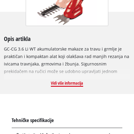
Opis artikla
GC-CG 3.6 Li WT akumulatorske makaze za travu i grmlje je
praktičan i kompaktan alat koji olakšava rad manjih rezanja na
ivicama travnjaka, grmovima i žbunja. Sigurnosnim
prekidačem na ručici može se udobno upravljati jednom
rukom i sprečava se nenamerno uključivanje uređaja.
Vidi više informacija
Vrhunski, dugotrajni noževi GC-CG 3.6 Li WT postižu dobre
rezultate rezanja i mogu se u nekoliko poteza menjati bez
alata. Ovaj alat se isporučuje sa jednim nožem za sečenje
trave i jednim nožem za šišanje. Meko prianjanje je prijatno i
sigurno za držanje.
Tehničke specifikacije