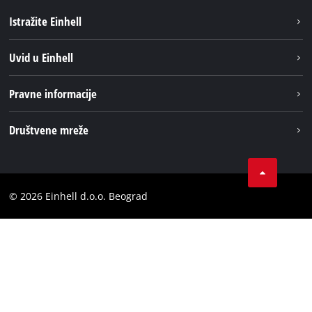
Istražite Einhell
Održivost
Uvid u Einhell
Baterijski sistem
O nаmа
Pravne informacije
Usluge
Einhell globаlno
Impresum
Društvene mreže
Privatnost podataka
Tik Tok
Kontakt
Instagram
Usaglašenost
© 2026 Einhell d.o.o. Beograd
Facebook
YouTube
LinkedIn