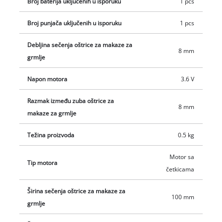
Broj baterija uključenih u isporuku
1 pcs
Broj punjača uključenih u isporuku
1 pcs
Debljina sečenja oštrice za makaze za
8 mm
grmlje
Napon motora
3.6 V
Razmak između zuba oštrice za
8 mm
makaze za grmlje
Težina proizvoda
0.5 kg
Motor sa
Tip motora
četkicama
Širina sečenja oštrice za makaze za
100 mm
grmlje