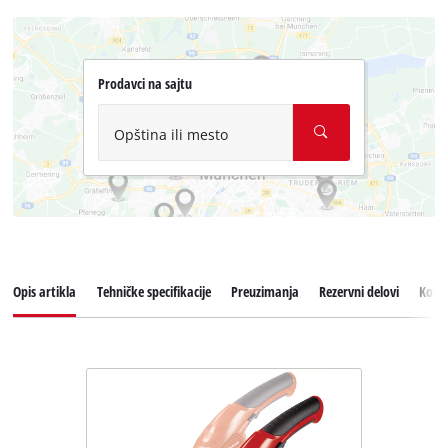
Prodavci na sajtu
Opština ili mesto
Opis artikla
Tehničke specifikacije
Preuzimanja
Rezervni delovi
Koris