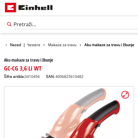
štenske makaze/testere
Nazad
|
Makaze za travu
Aku makaze za travu i žbunje
Aku makaze za travu i žbunje
GC-CG 3,6 Li WT
Šifra artikla:
3410456
EAN:
4006825610482
Српски
SR
Српски