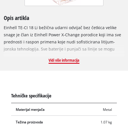
Opis artikla
Einhell TE-CI 18 Li bežična udarni odvijač bez četkica velike
snage je član iz Einhell Power X-Change porodice koji ima sve
prednosti i raspon primena koje nudi sofisticirana litijum-
jonska tehnologija. Sve baterije i punjači sa linije se mogu
koristiti za TE-CI 18 Li odvijač bez četkica. Motor bez četkica
Vidi više informacija
takođe pruža više snage i radi duže od uobičajenog motora sa
ugljenom četkicom. Sa bežičnim odvijačem bez četkica nema
habanja isled mehaničkih abrazija. Zatezanje velikih i dugih
šrafova se obavlja vez napora pomoću Einhell-ovog udarnog
ovijača. Pogonski uređaj stiže sa šestougaonom pričvrsnom
Tehničke specifikacije
glavom od 6,35 mm. Fino podesiva elektronska kontrola brzine
može se precizno prilagoditi Vašim zahtevima za materijal na
Materijal menjača
Metal
kojem želite da radite, tako da ni materijal ni pokretački pogon
nisu preopterećeni. Posebno za mekane i osetljive materijale
Težina proizvoda
1.07 kg
omogućava rad sa osetljivim operacijama. Zahvaljujući svom