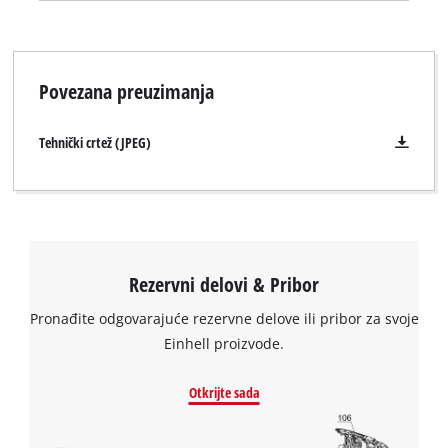
kratkom, laganom dizajnu smanjuje stres i umor tela, a
ergonomske mekane površine pružaju udobno i čvrsto
držanje. Ovaj proizvod dolazi bez baterije ili punjača. Baterije i
Povezana preuzimanja
punjači za Power X-Change liniju proizvoda su dostupni
odvojeno.
Tehnički crtež (JPEG)
Potrebna nam je vaša saglasnost za
učitavanje Google Maps usluge !
Rezervni delovi & Pribor
This content is not permitted to load due
to trackers that are not disclosed to the
Pronađite odgovarajuće rezervne delove ili pribor za svoje
visitor. The website owner needs to setup
Einhell proizvode.
the site with their CMP to add this content
to the list of technologies used.
Otkrijte sada
Powered by
Usercentrics Consent
Management Platform