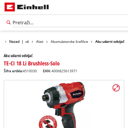
Nazad
Proizvodi
|
Alati
Akumulatorske šrafilice
Aku udarni odvijač
Aku udarni odvijač
TE-CI 18 Li Brushless-Solo
Šifra artikla:
4510030
EAN:
4006825613971
Српски
SR
Српски