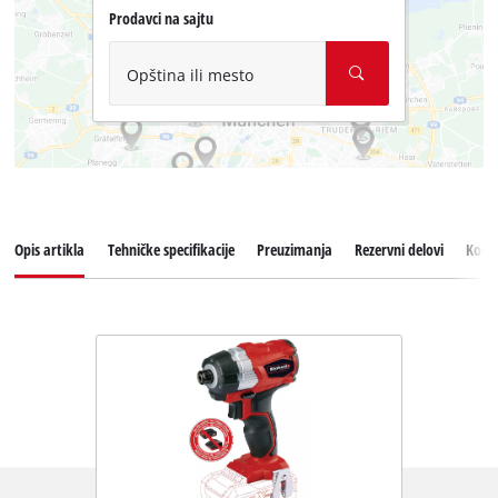
Prodavci na sajtu
Opština ili mesto
Opis artikla
Tehničke specifikacije
Preuzimanja
Rezervni delovi
Koris