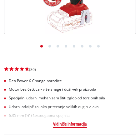
English
(80)
Deo Power X-Change porodice
Motor bez četkica - više snage i duži vek proizvoda
Specijalni udarni mehanizam štiti zglob od torzionih sila
Udarni odvijač za lako pritezanje velikih dugih vijaka
6.35 mm (¼") šestougaona spojnica
Vidi više informacija